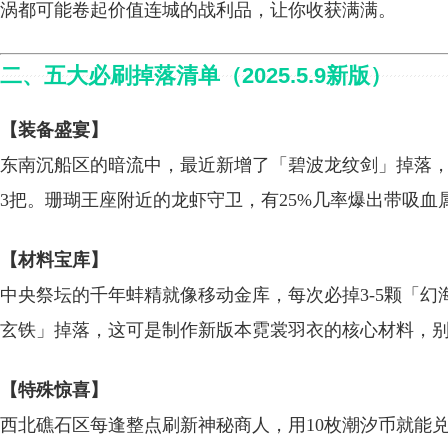
涡都可能卷起价值连城的战利品，让你收获满满。
二、五大必刷掉落清单（2025.5.9新版）
【装备盛宴】
东南沉船区的暗流中，最近新增了「碧波龙纹剑」掉落，这
3把。珊瑚王座附近的龙虾守卫，有25%几率爆出带吸
【材料宝库】
中央祭坛的千年蚌精就像移动金库，每次必掉3-5颗「幻
玄铁」掉落，这可是制作新版本霓裳羽衣的核心材料，
【特殊惊喜】
西北礁石区每逢整点刷新神秘商人，用10枚潮汐币就能