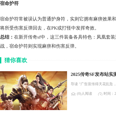
宿命护符
宿命护符常被误认为普通护身符，实则它拥有麻痹效果
将所受伤害反弹回去，在PK或打怪中发挥奇效。
总结：
在新开传奇sf中，这三件装备各具特色：凤凰套
战，宿命护符则实现麻痹和伤害反弹。
猜你喜欢
2025传奇SF发布
导读 “广告宣传得天花乱坠
(0)人阅读
时间：20