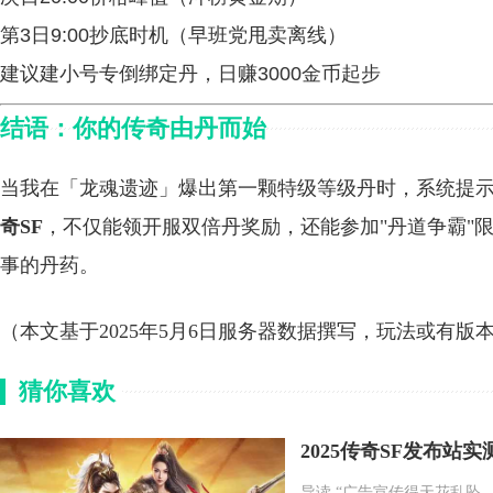
第3日9:00抄底时机（早班党甩卖离线）
建议建小号专倒绑定丹，日赚3000金币起步
结语：你的传奇由丹而始
当我在「龙魂遗迹」爆出第一颗特级等级丹时，系统提示
奇SF
，不仅能领开服双倍丹奖励，还能参加"丹道争霸"
事的丹药。
（本文基于2025年5月6日服务器数据撰写，玩法或有
猜你喜欢
2025传奇SF发布
导读 “广告宣传得天花乱坠