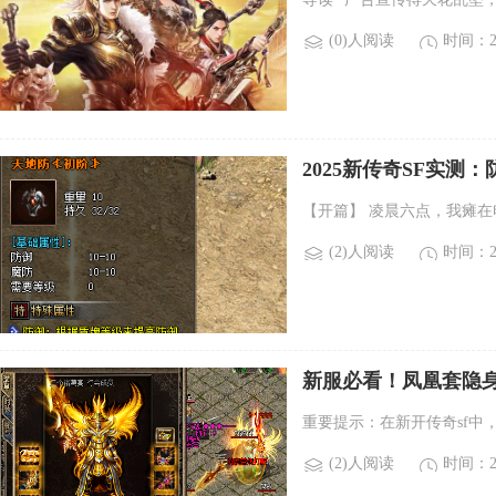
(0)人阅读
时间：20
2025新传奇SF实测
【开篇】 凌晨六点，我瘫
(2)人阅读
时间：20
新服必看！凤凰套隐
重要提示：在新开传奇sf中
(2)人阅读
时间：20