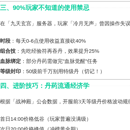
三、90%玩家不知道的使用禁忌
在「九天玄宫」服务器，玩家「冷月无声」曾因操作失误损
时段
：每天0-6点使用收益直接砍40%
组合技
：先吃经验符再吞丹，效果提升25%
血脉绑定
：部分丹药需做完"血脉觉醒"任务
等级封印
：50级前千万别用特级丹（切记！）
四、进阶技巧：丹药流通经济学
根据「战神殿」公会数据，开服前3天等级丹价格波动规
首日14:00价格低谷（玩家普遍没满级）
次日20:00价格峰值（冲榜黄金期）