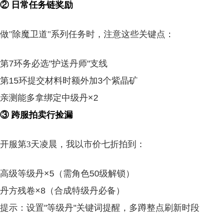
② 日常任务链奖励
做"除魔卫道"系列任务时，注意这些关键点：
第7环务必选"护送丹师"支线
第15环提交材料时额外加3个紫晶矿
亲测能多拿绑定中级丹×2
③ 跨服拍卖行捡漏
开服第3天凌晨，我以市价七折拍到：
高级等级丹×5（需角色50级解锁）
丹方残卷×8（合成特级丹必备）
提示：设置"等级丹"关键词提醒，多蹲整点刷新时段