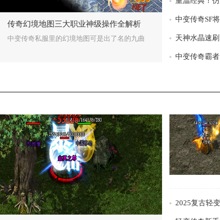
>
/>
传奇幻境地图三大职业神级操作全解析
中变传奇私服里的幻境地图可是出了名的九曲
1.76轻变传奇闯塔必备技巧：200次实测68%
攻略导言 在1.76轻变传奇私服的挑战框架中，天塔系统堪
/>
>
/>