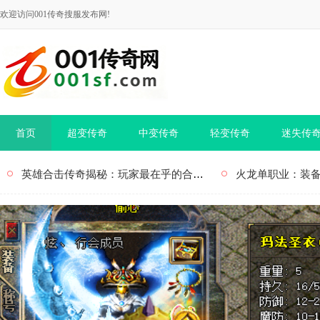
欢迎访问001传奇搜服发布网!
首页
超变传奇
中变传奇
轻变传奇
迷失传
英雄合击传奇揭秘：玩家最在乎的合击技能、英雄分身与高躲避！