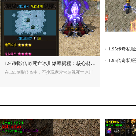
/>
/>
1.95刺影传奇死亡冰川爆率揭秘：核心材料碧云装备超高掉落！
在1.95刺影传奇中，不少玩家常常忽视死亡冰川