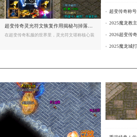
176传奇天外有天隐藏属性大揭秘，幻境一
核心摘要：在176精品传奇的世界里，'天外有天'这件装备
/>
超变传奇灵光符文恢复作用揭秘与掉落地图指南
在超变传奇私服的世界里，灵光符文堪称核心装
>
中变传奇珊瑚戒指三大隐藏属性：魔法、吸
/>
在传奇游戏的中变版本中，珊瑚戒指虽被归为低级装备，