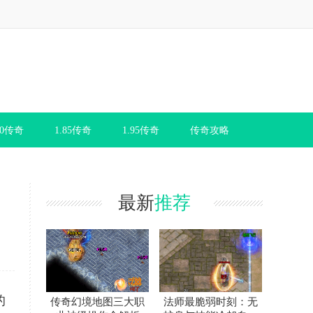
80传奇
1.85传奇
1.95传奇
传奇攻略
最新
推荐
的
传奇幻境地图三大职
法师最脆弱时刻：无