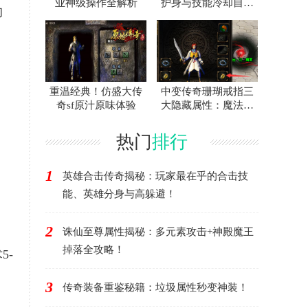
业神级操作全解析
护身与技能冷却自救
的
指南
重温经典！仿盛大传
中变传奇珊瑚戒指三
奇sf原汁原味体验
大隐藏属性：魔法、
吸血、加速揭秘
热门
排行
1
英雄合击传奇揭秘：玩家最在乎的合击技
能、英雄分身与高躲避！
2
诛仙至尊属性揭秘：多元素攻击+神殿魔王
掉落全攻略！
5-
3
传奇装备重鉴秘籍：垃圾属性秒变神装！