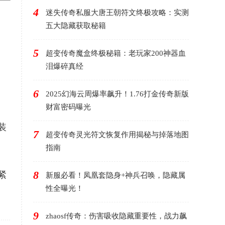
4
迷失传奇私服大唐王朝符文终极攻略：实测
五大隐藏获取秘籍
5
超变传奇魔盒终极秘籍：老玩家200神器血
泪爆碎真经
6
2025幻海云周爆率飙升！1.76打金传奇新版
财富密码曝光
装
7
超变传奇灵光符文恢复作用揭秘与掉落地图
指南
8
紧
新服必看！凤凰套隐身+神兵召唤，隐藏属
性全曝光！
9
zhaosf传奇：伤害吸收隐藏重要性，战力飙