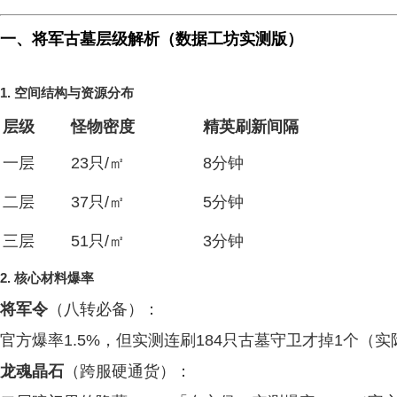
一、将军古墓层级解析（数据工坊实测版）
1.
空间结构与资源分布
层级
怪物密度
精英刷新间隔
一层
23只/㎡
8分钟
二层
37只/㎡
5分钟
三层
51只/㎡
3分钟
2.
核心材料爆率
将军令
（八转必备）：
官方爆率1.5%，但实测连刷184只古墓守卫才掉1个（实际
龙魂晶石
（跨服硬通货）：