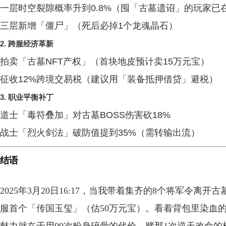
一层时空裂隙概率升到0.8%（囤「古墓遗诏」的玩家已
三层新增「僵尸」（死后必掉1个龙魂晶石）
2.
跨服经济革新
拍卖「古墓NFT产权」（首块地皮预计卖15万元宝）
征收12%跨境交易税（建议用「装备抵押借贷」避税）
3.
职业平衡补丁
道士「毒符叠加」对古墓BOSS伤害砍18%
战士「烈火剑法」破防值提到35%（需转输出流）
结语
2025年3月20日16:17，当我带着集齐的8个将军令
服首个「传国玉玺」（估50万元宝）。看着背包里染血