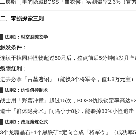
二层暗门里的隐藏BOSS「血衣侯」实测爆率2.3%（官
二、零损探索三则
█ 法则1：时空裂隙玄学
触发条件
：
连续干掉同种怪物超过50只后，整点前后5分钟触发几率飙
裂隙红利
：
进去必拿「古墓遗诏」（能换3个将军令，值1.8万元宝
█ 法则2：仇恨值控制术
战士用「野蛮冲撞」超过15次，BOSS仇恨锁定率高达9
道士「群体隐身术」间隔小于8秒，能躲掉83%小怪追击
█ 法则3：跨服熔炼公式
3个龙魂晶石+1个黑铁矿=定向合成「将军令」（成功率5