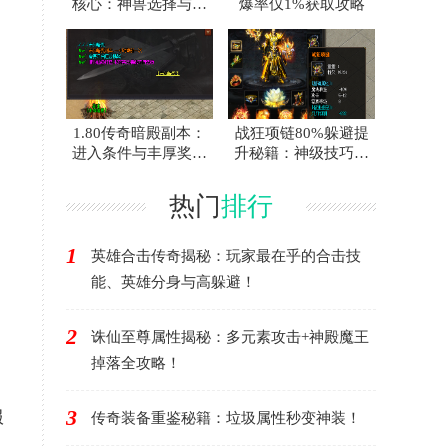
核心：神兽选择与施
爆率仅1%获取攻略
毒配合攻略
1.80传奇暗殿副本：
战狂项链80%躲避提
进入条件与丰厚奖励
升秘籍：神级技巧助
全攻略
你闪避无敌！
热门
排行
1
英雄合击传奇揭秘：玩家最在乎的合击技
能、英雄分身与高躲避！
2
诛仙至尊属性揭秘：多元素攻击+神殿魔王
掉落全攻略！
3
服
传奇装备重鉴秘籍：垃圾属性秒变神装！