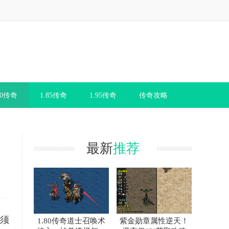
80传奇
1.85传奇
1.95传奇
传奇攻略
最新
推荐
必须
1.80传奇道士召唤术
紫金勋章属性逆天！