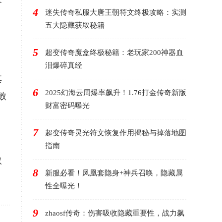
备
4
迷失传奇私服大唐王朝符文终极攻略：实测
五大隐藏获取秘籍
5
超变传奇魔盒终极秘籍：老玩家200神器血
泪爆碎真经
其
6
2025幻海云周爆率飙升！1.76打金传奇新版
败
财富密码曝光
，
7
超变传奇灵光符文恢复作用揭秘与掉落地图
指南
取
8
新服必看！凤凰套隐身+神兵召唤，隐藏属
性全曝光！
9
zhaosf传奇：伤害吸收隐藏重要性，战力飙