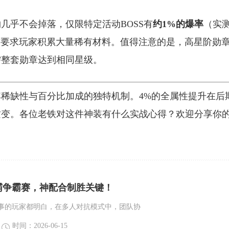
几乎不会掉落，仅限特定活动BOSS有
约1%的爆率
（实
这要求玩家积累大量稀有材料。值得注意的是，高星阶勋
需整套勋章达到相同星级。
稀缺性与百分比加成的独特机制。4%的全属性提升在后
质变。各位老铁对这件神装有什么实战心得？欢迎分享你
霸争霸赛，神配合制胜关键！
事的玩家都明白，在多人对抗模式中，团队协
时间：2026-06-15