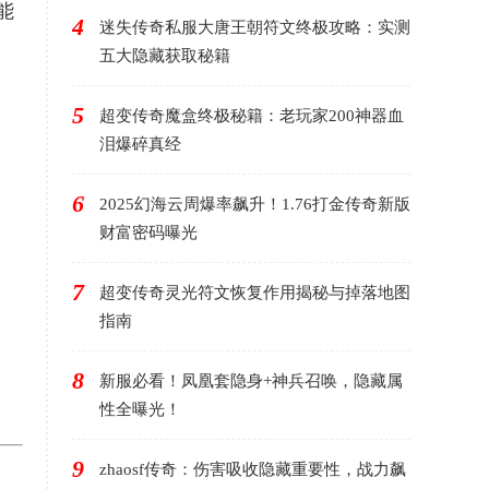
能
4
迷失传奇私服大唐王朝符文终极攻略：实测
五大隐藏获取秘籍
5
超变传奇魔盒终极秘籍：老玩家200神器血
泪爆碎真经
6
2025幻海云周爆率飙升！1.76打金传奇新版
财富密码曝光
7
超变传奇灵光符文恢复作用揭秘与掉落地图
指南
8
新服必看！凤凰套隐身+神兵召唤，隐藏属
性全曝光！
9
zhaosf传奇：伤害吸收隐藏重要性，战力飙