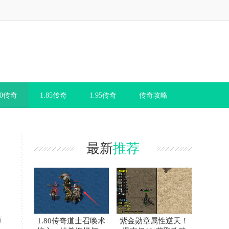
80传奇
1.85传奇
1.95传奇
传奇攻略
最新
推荐
市
1.80传奇道士召唤术
紫金勋章属性逆天！