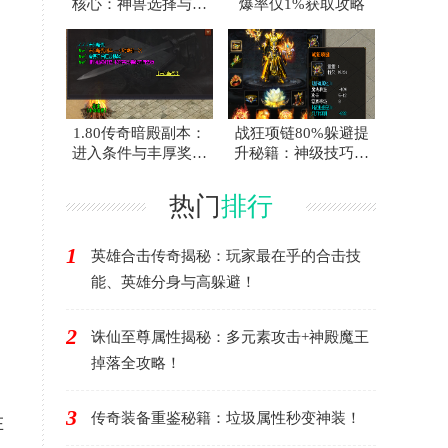
核心：神兽选择与施
爆率仅1%获取攻略
毒配合攻略
1.80传奇暗殿副本：
战狂项链80%躲避提
进入条件与丰厚奖励
升秘籍：神级技巧助
全攻略
你闪避无敌！
热门
排行
1
英雄合击传奇揭秘：玩家最在乎的合击技
能、英雄分身与高躲避！
2
诛仙至尊属性揭秘：多元素攻击+神殿魔王
掉落全攻略！
3
传奇装备重鉴秘籍：垃圾属性秒变神装！
在