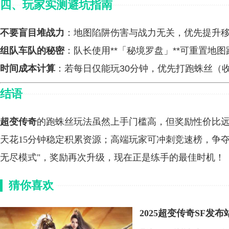
四、
玩家实测避坑指南
不要盲目堆战力
：地图陷阱伤害与战力无关，优先提升
组队车队的秘密
：队长使用**「秘境罗盘」**可重置地
时间成本计算
：若每日仅能玩30分钟，优先打跑蛛丝（收
结语
超变传奇
的跑蛛丝玩法虽然上手门槛高，但奖励性价比
天花15分钟稳定积累资源；高端玩家可冲刺竞速榜，争夺
无尽模式"，奖励再次升级，现在正是练手的最佳时机！
猜你喜欢
2025超变传奇SF