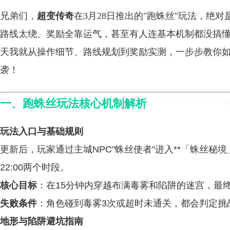
兄弟们，
超变传奇
在3月28日推出的"跑蛛丝"玩法，绝
路线太绕、奖励全靠运气，甚至有人连基本机制都没搞
天我就从操作细节、路线规划到奖励实测，一步步教你
袭！
一、
跑蛛丝玩法核心机制解析
玩法入口与基础规则
更新后，玩家通过主城NPC"蛛丝使者"进入**「蛛丝秘境」**地
22:00两个时段。
核心目标
：在15分钟内穿越布满毒雾和陷阱的迷宫，最终
失败条件
：角色碰到毒雾3次或超时未通关，都会判定挑
地形与陷阱避坑指南