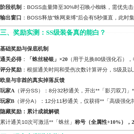
阶段机制
：BOSS血量降至30%时召唤小蜘蛛，需优先
输出窗口
：BOSS释放"蛛网束缚"后会有5秒僵直，此
三、
奖励实测：SS级装备真的能白？
基础奖励与保底机制
通关必得
：
「蛛丝秘银」×20
（用于兑换80级强化石），
评分奖励
：根据通关时间和受伤次数计算评分，S级及以上
欧皇与非酋的真实掉落反馈
玩家A
（评分SS）：8分32秒通关，开出**「影刃双刀」*
玩家B
（评分A）：12分11秒通关，仅获得**「高级强化
隐藏奖励：累计成就解锁
累计通关10次可激活**「蛛丝」
称号（全属性+10%），