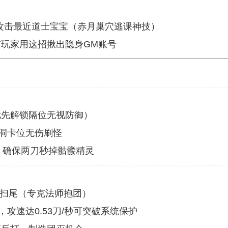
制攻击最近道士宝宝（赤月巢穴逃课神技）
玩家用这招揪出隐身GM账号
优先解锁隔位无视防御）
猪洞卡位无伤刷怪
，确保两刀秒掉骷髅精灵
刀扫尾（专克法师抱团）
，攻速达0.53刀/秒可突破系统保护