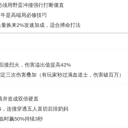
，必须用野蛮冲撞强行打断僵直
打牛是高端局必修技巧
血量换来2%攻速加成，适合搏命打法
攻后接烈火，伤害溢出值提高42%
判定三次伤害叠加（有玩家秒过满血道士，伤害破百万）
盾并造成双倍硬直
G，连撞穿透五人直切后排奶妈
临时飙50%持续3秒