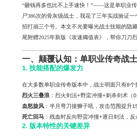
“砸钱再多也比不上手速快！”——这是单职业
尸386次的骨灰级战士，我花了三年实战验证
招打崩三个号。本文不光要曝光战士技能的隐
尾附赠2025年新版《攻速阈值表》，帮你刀刀
一、颠覆认知：单职业传奇战士
1.
技能搭配的爆发力
在大多数单职业传奇版本中，战士明面只有8个
烈火三叠浪
：烈火剑法+野蛮冲撞+刺杀剑术（0
血怒旋风
：半月弯刀接狮子吼，攻击范围提升15
死亡回马
：残血时反向野蛮冲撞+逐日剑法，反
2.
版本特性的关键差异