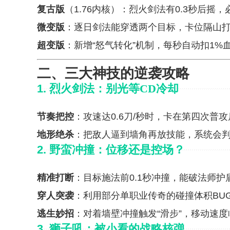
复古版
（1.76内核）：烈火剑法有0.3秒后摇
微变版
：逐日剑法能穿透两个目标，卡位隔山
超变版
：新增“怒气转化”机制，每秒自动扣1%
二、三大神技的逆袭攻略
1.
烈火剑法：别光等CD冷却
节奏把控
：攻速达0.6刀/秒时，卡在第四次普
地形绝杀
：把敌人逼到墙角再放技能，系统会
2.
野蛮冲撞：位移还是控场？
精准打断
：目标施法前0.1秒冲撞，能破法师护
穿人突袭
：利用部分单职业传奇的碰撞体积BU
逃生妙招
：对着墙壁冲撞触发“滑步”，移动速度
3.
狮子吼：被小看的战略核弹