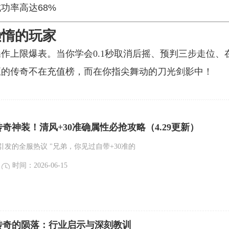
功率高达68%
懒惰的玩家
作上限爆表。当你学会0.1秒取消后摇、预判三步走位、
正的传奇不在充值榜，而在你指尖舞动的刀光剑影中！
业传奇神装！清风+30准确属性必抢攻略（4.29更新）
发的全服热议 "兄弟，你见过自带+30准的
时间：2026-06-15
传奇的陨落：行业启示与深刻教训