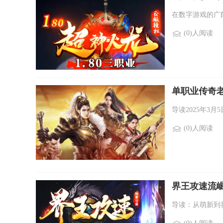
在数字游戏的广
(0)人阅读
单职业传奇老
导读2025年3
(0)人阅读
界王攻速流崛
导读：从萌新到