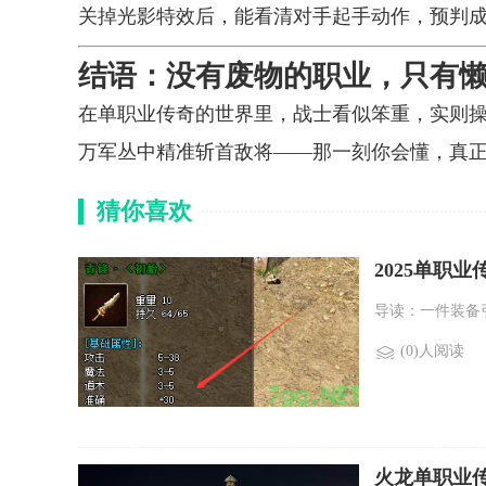
关掉光影特效后，能看清对手起手动作，预判成
结语：没有废物的职业，只有
在单职业传奇的世界里，战士看似笨重，实则操
万军丛中精准斩首敌将——那一刻你会懂，真
猜你喜欢
2025单职
导读：一件装备引
(0)人阅读
火龙单职业