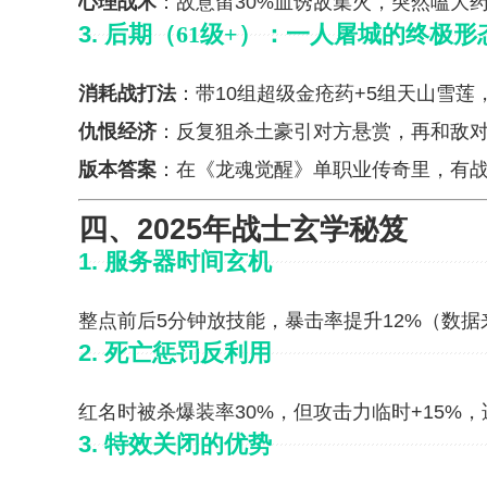
心理战术
：故意留30%血诱敌集火，突然嗑大
3.
后期（61级+）：一人屠城的终极形
消耗战打法
：带10组超级金疮药+5组天山雪
仇恨经济
：反复狙杀土豪引对方悬赏，再和敌
版本答案
：在《龙魂觉醒》单职业传奇里，有战士
四、2025年战士玄学秘笈
1.
服务器时间玄机
整点前后5分钟放技能，暴击率提升12%（数
2.
死亡惩罚反利用
红名时被杀爆装率30%，但攻击力临时+15%
3.
特效关闭的优势