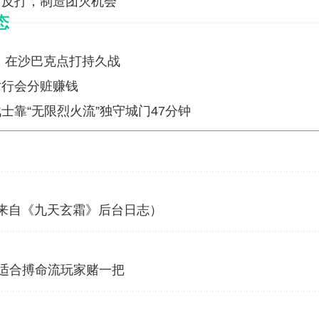
药反打，制造团灭机会
态
莲，在沙巴克点打持久战
对行会分赃赚钱
靠“无限烈火流”独守城门47分钟
据来自《九天玄霜》后台日志）
，适合搏命流玩家赌一把