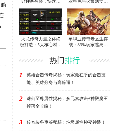
分秒换神装，快速提
业特色与火爆活动趋
场躺
升必看！
势
连
结
火龙传奇力量之体终
单职业传奇老区生存
极打造：5大核心材料
战：83%玩家逃离真
实测避坑指南
相
热门
排行
1
英雄合击传奇揭秘：玩家最在乎的合击技
能、英雄分身与高躲避！
2
诛仙至尊属性揭秘：多元素攻击+神殿魔王
掉落全攻略！
3
传奇装备重鉴秘籍：垃圾属性秒变神装！