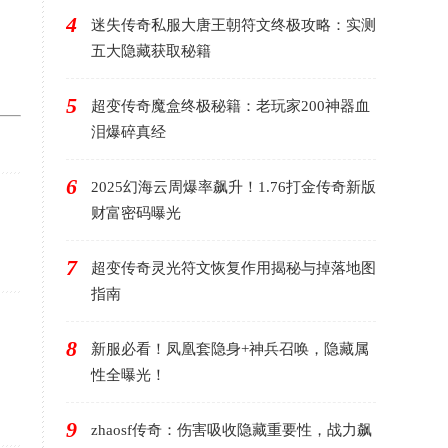
4
迷失传奇私服大唐王朝符文终极攻略：实测
五大隐藏获取秘籍
5
超变传奇魔盒终极秘籍：老玩家200神器血
泪爆碎真经
6
2025幻海云周爆率飙升！1.76打金传奇新版
财富密码曝光
7
超变传奇灵光符文恢复作用揭秘与掉落地图
指南
8
新服必看！凤凰套隐身+神兵召唤，隐藏属
性全曝光！
9
zhaosf传奇：伤害吸收隐藏重要性，战力飙