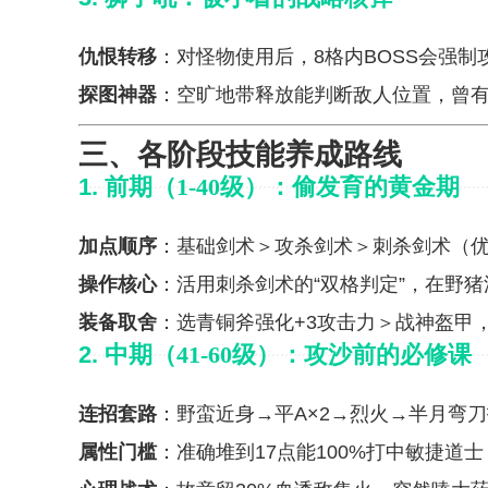
仇恨转移
：对怪物使用后，8格内BOSS会强
探图神器
：空旷地带释放能判断敌人位置，曾有
三、各阶段技能养成路线
1.
前期（1-40级）：偷发育的黄金期
加点顺序
：基础剑术＞攻杀剑术＞刺杀剑术（
操作核心
：活用刺杀剑术的“双格判定”，在野
装备取舍
：选青铜斧强化+3攻击力＞战神盔甲
2.
中期（41-60级）：攻沙前的必修课
连招套路
：野蛮近身→平A×2→烈火→半月弯
属性门槛
：准确堆到17点能100%打中敏捷道士