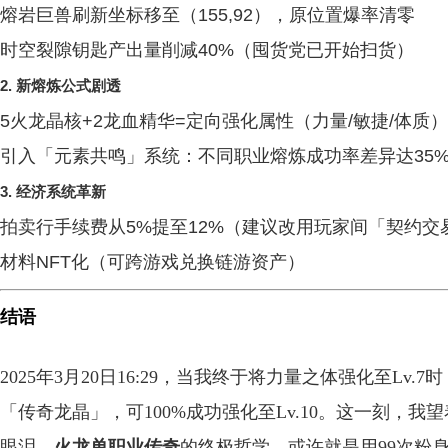
熔岩巨兽刷新坐标移至（155,92），原位置爆率清零
时空裂隙钥匙产出量削减40%（囤货党已开始扫货）
2.
新熔炼公式剧透
5火龙晶核+2龙血精华=定向强化属性（力量/敏捷/体质）
引入「元素共鸣」系统：不同职业熔炼成功率差异达35
3.
经济系统革新
拍卖行手续费从5%提至12%（建议改用玩家间「契约交
材料NFT化（可跨游戏兑换链游资产）
结语
2025年3月20日16:29，当我终于将力量之体强化至L
「传奇龙晶」，可100%成功强化至Lv.10。这一刻，我
眼泪。
火龙单职业传奇
的终极哲学，或许就是用99次粉