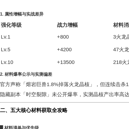
1.
属性增幅与实战差异
强化等级
战力增幅
材料消
Lv.1
+800
3火龙
Lv.5
+4200
47火
Lv.10
+13500
218
2.
材料爆率公示与实测偏差
官方声称「熔岩巨兽1.8%掉落火龙晶核」，但连续击杀14
隐藏副本「时空裂隙」未公开爆率，实测晶核产出率高达3
二、五大核心材料获取全攻略
█ 材料清单与优先级