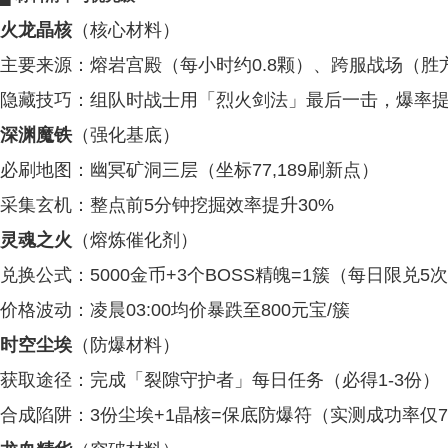
火龙晶核
（核心材料）
主要来源：熔岩宫殿（每小时约0.8颗）、跨服战场（胜
隐藏技巧：组队时战士用「烈火剑法」最后一击，爆率提
深渊魔铁
（强化基底）
必刷地图：幽冥矿洞三层（坐标77,189刷新点）
采集玄机：整点前5分钟挖掘效率提升30%
灵魂之火
（熔炼催化剂）
兑换公式：5000金币+3个BOSS精魄=1簇（每日限兑5
价格波动：凌晨03:00均价暴跌至800元宝/簇
时空尘埃
（防爆材料）
获取途径：完成「裂隙守护者」每日任务（必得1-3份）
合成陷阱：3份尘埃+1晶核=保底防爆符（实测成功率仅7