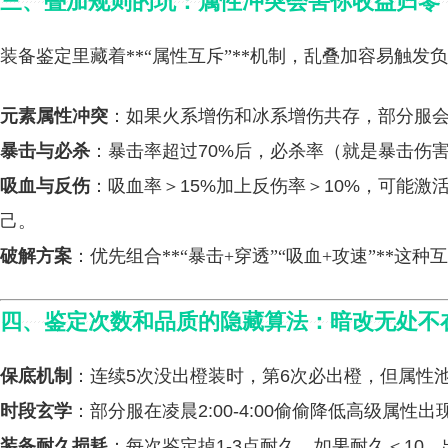
三、叠加规则的坑：属性冲突会害你收益归零
装备鉴定里藏着**“属性互斥”**机制，乱叠加容易触发
元素属性冲突
：如果火系增伤和冰系增伤共存，部分服
暴击与必杀
：暴击率超过70%后，必杀率（就是暴击伤
吸血与反伤
：吸血率＞15%加上反伤率＞10%，可能激活
己。
破解方案
：优先组合**“暴击+穿透”“吸血+攻速”**
四、鉴定次数和品质的隐藏算法：暗改无处不
保底机制
：连续5次没出橙装时，第6次必出橙，但属性
时段玄学
：部分服在凌晨2:00-4:00偷偷降低高级属
装备耐久损耗
：每次鉴定掉1-3点耐久，如果耐久＜10