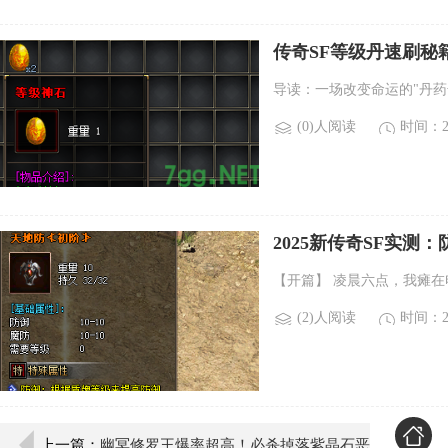
传奇SF等级丹速刷秘
导读：一场改变命运的"丹药
(0)人阅读
时间：20
2025新传奇SF实测
【开篇】 凌晨六点，我瘫
(2)人阅读
时间：20
上一篇：
幽冥修罗王爆率超高！必杀掉落紫晶石恶