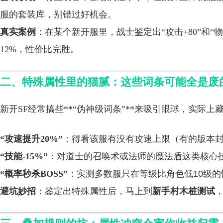
服的套装库，别错过好机会。
真实案例
：在某个新开服里，战士鉴定出“攻击+80”和“
12%，性价比完胜。
二、特殊属性里的猫腻：这些词条可能全是废
新开SF经常搞些**“伪神级词条”**来吸引眼球，实际上
“攻速提升20%”
：得看该服有没有攻速上限（有的版本封顶
“技能-15%”
：对道士的召唤术或法师的魔法盾这类核心
“概率秒杀BOSS”
：实测多数服只在等级比角色低10级的
避坑妙招
：鉴定出特殊属性后，马上到
新手村木桩测试