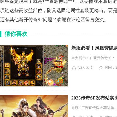
装备鉴定说白了就是**“资源博弈”**，既要懂版本底
项链这些高收益部位，防具选固定属性套装更稳当。要
还有其他新开传奇SF问题？欢迎在评论区留言交流。
猜你喜欢
新服必看！凤凰套隐
重要提示：在新开传奇sf中
(2)人阅读
时间：20
2025传奇SF发布
导读 “广告宣传得天花乱坠