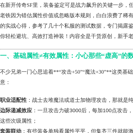
在新开传奇SF里，装备鉴定可是战力飙升的关键一步，
老铁因为错估属性价值或忽略版本规则，白白浪费了稀
的实战心得，参考了几十个私服的测试数据，专门揭露
你轻松避坑、高效打造神装！内容全是干货原创，新手
一、基础属性≠有效属性：小心那些“虚高”的
不少兄弟一门心思追着**“攻击+50”“魔法+30”**
意：
职业适配性
：战士去堆魔法或道士加物理攻击，那就是
边际递减效应
：一旦攻击力破3000后，每加100点攻
这些次级属性；
套装联动
：有些装备单独看属性平平，但集齐三件就能激