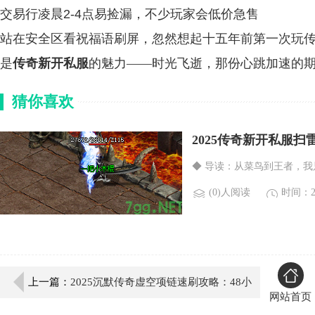
交易行凌晨2-4点易捡漏，不少玩家会低价急售
站在安全区看祝福语刷屏，忽然想起十五年前第一次玩传
是
传奇新开私服
的魅力——时光飞逝，那份心跳加速的
猜你喜欢
2025传奇新开私服
◆ 导读：从菜鸟到王者，我
(0)人阅读
时间：20
上一篇：
2025沉默传奇虚空项链速刷攻略：48小
网站首页
时爆率翻倍秘技