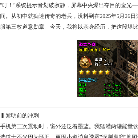
"叮！"系统提示音划破寂静，屏幕中央爆出夺目的金光
间。从初中就痴迷传奇的老兵，没料到在2025年5月2
服第三枚道意勋章。今天，我将以亲身经历，把这段堪比神
▍黎明前的冲刺
手机第三次震动时，窗外还泛着墨蓝。我猛灌两罐能量饮料
选道士不光因为怀旧，更因小道消息透露"深渊魔窟"地图