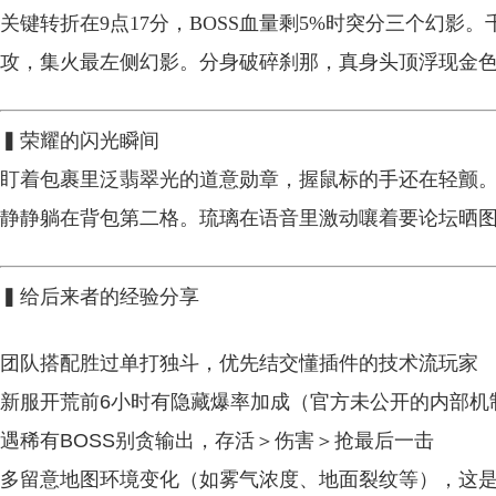
关键转折在9点17分，BOSS血量剩5%时突分三个幻影
攻，集火最左侧幻影。分身破碎刹那，真身头顶浮现金色标
▍荣耀的闪光瞬间
盯着包裹里泛翡翠光的道意勋章，握鼠标的手还在轻颤。
静静躺在背包第二格。琉璃在语音里激动嚷着要论坛晒图
▍给后来者的经验分享
团队搭配胜过单打独斗，优先结交懂插件的技术流玩家
新服开荒前6小时有隐藏爆率加成（官方未公开的内部机
遇稀有BOSS别贪输出，存活＞伤害＞抢最后一击
多留意地图环境变化（如雾气浓度、地面裂纹等），这