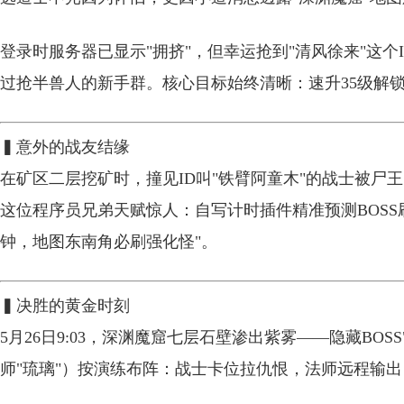
登录时服务器已显示"拥挤"，但幸运抢到"清风徐来"这
过抢半兽人的新手群。核心目标始终清晰：速升35级解
▍意外的战友结缘
在矿区二层挖矿时，撞见ID叫"铁臂阿童木"的战士被尸
这位程序员兄弟天赋惊人：自写计时插件精准预测BOSS
钟，地图东南角必刷强化怪"。
▍决胜的黄金时刻
5月26日9:03，深渊魔窟七层石壁渗出紫雾——隐藏BO
师"琉璃"）按演练布阵：战士卡位拉仇恨，法师远程输