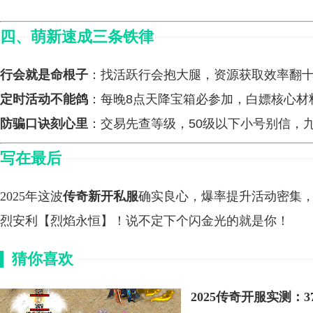
四、萌新速成三条铁律
行会就是命根子
：找活跃行会抱大腿，资源获取效率翻
定时活动不能鸽
：每晚8点天降宝箱必参加，白嫖核心材
防骗口诀刻心里
：交易先查等级，50级以下小号别信，
写在最后
2025年这波
传奇新开私服
确实良心，爆率提升活动密集
烈安利【烈焰永恒】！说不定下个闪金光的就是你！
猜你喜欢
2025传奇开服实测