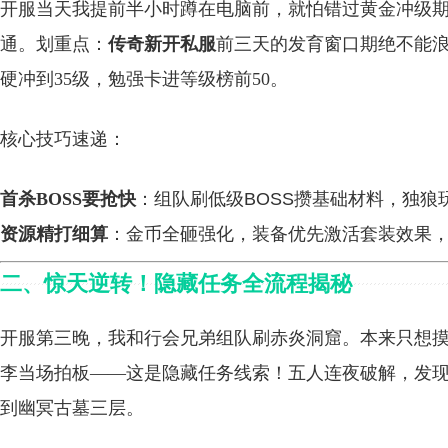
开服当天我提前半小时蹲在电脑前，就怕错过黄金冲级
通。划重点：
传奇新开私服
前三天的发育窗口期绝不能浪
硬冲到35级，勉强卡进等级榜前50。
核心技巧速递：
首杀BOSS要抢快
：组队刷低级BOSS攒基础材料，独狼
资源精打细算
：金币全砸强化，装备优先激活套装效果
二、惊天逆转！隐藏任务全流程揭秘
开服第三晚，我和行会兄弟组队刷赤炎洞窟。本来只想
李当场拍板——这是隐藏任务线索！五人连夜破解，发
到幽冥古墓三层。