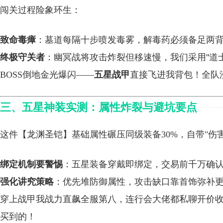
闯关过程险象环生：
致命毒瘴
：墓道每隔十步喷发毒雾，解毒药必须备足两
终极守关者
：幽冥战将攻击炸裂但移速慢，我们采用"道士
BOSS倒地金光爆闪——
五星战甲
直接飞进我背包！全队
三、五星神装实测：属性炸裂与避坑要点
这件【龙渊圣铠】基础属性碾压同级装备30%，自带"伤
绑定机制要警惕
：五星装备穿戴即绑定，交易前千万确
强化讲究策略
：优先堆防御属性，攻击缺口靠首饰弥补
穿上战甲我战力直飙全服第八，连行会大佬都私聊开价
买到的！