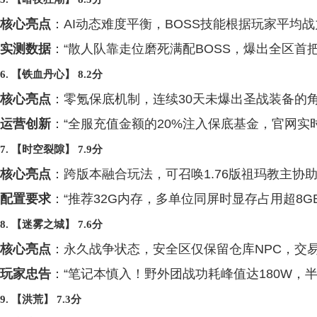
核心亮点
：AI动态难度平衡，BOSS技能根据玩家平均
实测数据
：“散人队靠走位磨死满配BOSS，爆出全区首
6. 【铁血丹心】 8.2分
核心亮点
：零氪保底机制，连续30天未爆出圣战装备的
运营创新
：“全服充值金额的20%注入保底基金，官网实
7. 【时空裂隙】 7.9分
核心亮点
：跨版本融合玩法，可召唤1.76版祖玛教主协助
配置要求
：“推荐32G内存，多单位同屏时显存占用超8GB
8. 【迷雾之城】 7.6分
核心亮点
：永久战争状态，安全区仅保留仓库NPC，交
玩家忠告
：“笔记本慎入！野外团战功耗峰值达180W，
9. 【洪荒】 7.3分