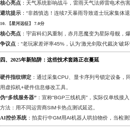
核心亮点
：天气系统影响战斗，雷雨天气法师雷电术伤害
避坑提示
：“非酋慎选！连续7天暴雨导致道士玩家集体退
10. 【星河远征】 7.0分
核心亮点
：宇宙科幻风重制，赤月恶魔变为星际母舰，
争议点
：“老玩家差评率45%，认为‘激光剑取代裁决’破坏
四、2025年新陷阱：这些技术套路正在蔓延
硬件指纹绑定
：通过采集CPU、显卡序列号锁定设备，
用虚拟机+硬件信息修改工具。
伪“多线服务器”
：宣称“BGP三线机房”，实际仅单线接入
方法：用不同运营商SIM卡热点测试延迟。
AI控价系统
：拍卖行中GM用AI机器人哄抬物价，当检测