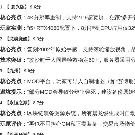
1. 【·复兴版】 9.6分
核心亮点
：4K分辨率重制，支持21:9超宽屏，独家“多
玩家实测
：“i5+RTX4060配置下，8开挂机CPU占用仅
2. 【龙魂觉醒】 9.3分
核心亮点
：复刻2002年原始手感，支持滚轮缩放视角，
技术突破
：“攻沙时千人同屏帧数稳定60+，服务器采用分
3. 【九州】 9.0分
核心亮点
：MOD平台，玩家可导入自制地图（如“赛博朋
避坑提示
：“部分MOD会导致分辨率锁死，建议备份原始
4. 【永恒之巅】 8.7分
核心亮点
：区块链装备溯源系统，所有屠龙级生成时自
玩家评价
：“再也不用担心GM私下卖装备，交易市场物价
5. 【暗夜狂潮】 8.5分