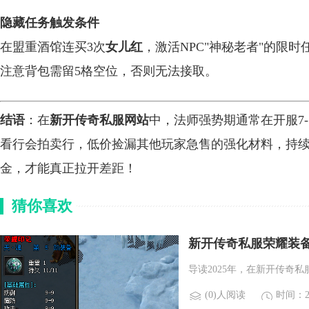
隐藏任务触发条件
在盟重酒馆连买3次
女儿红
，激活NPC"神秘老者"的限
注意背包需留5格空位，否则无法接取。
结语
：在
新开传奇私服网站
中，法师强势期通常在开服7
看行会拍卖行，低价捡漏其他玩家急售的强化材料，持
金，才能真正拉开差距！
猜你喜欢
新开传奇私服荣耀装
导读2025年，在新开传奇
(0)人阅读
时间：20