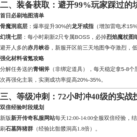
二、装备获取：避开99%玩家踩过的
首日必刷地图清单
骨魔洞底层
：爆率提升30%的
龙牙戒指
（增加雷电术15
幻境七层
：每小时刷新2只专属BOSS，必掉
烈焰魔杖图
避开人多的
赤月峡谷
，新服开区前三天地图争夺激烈，
强化材料省氪攻略
分解任务送的
青铜斧
（非绑定道具），每天稳定拿5-8个
次再强化主装，实测成功率提高20%-35%。
三、等级冲刺：72小时冲40级的实战
双倍经验时段规划
新版
新开传奇私服网站
每天12:00-14:00全服双倍
刷
石墓阵猪群
（经验比骷髅洞高1.8倍）。