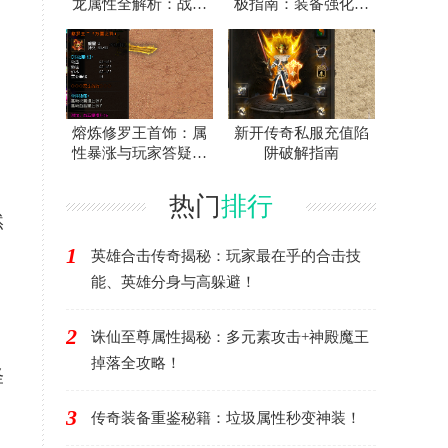
龙属性全解析：战士
极指南：装备强化作
神装爆率与地图攻略
用全解析
熔炼修罗王首饰：属
新开传奇私服充值陷
性暴涨与玩家答疑终
阱破解指南
极攻略
热门
排行
然
1
英雄合击传奇揭秘：玩家最在乎的合击技
能、英雄分身与高躲避！
2
诛仙至尊属性揭秘：多元素攻击+神殿魔王
掉落全攻略！
怪
3
传奇装备重鉴秘籍：垃圾属性秒变神装！