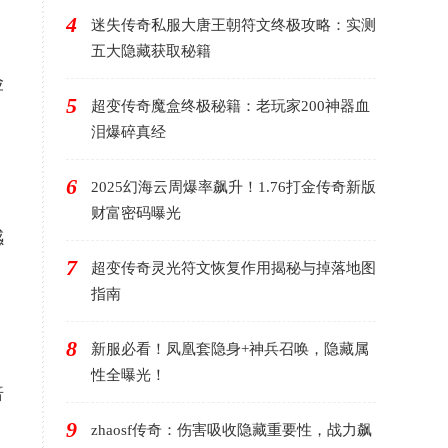
4
迷失传奇私服大唐王朝符文终极攻略：实测
五大隐藏获取秘籍
险
5
超变传奇魔盒终极秘籍：老玩家200神器血
泪爆碎真经
6
2025幻海云周爆率飙升！1.76打金传奇新版
财富密码曝光
感
7
超变传奇灵光符文恢复作用揭秘与掉落地图
指南
8
新服必看！凤凰套隐身+神兵召唤，隐藏属
性全曝光！
倍
9
zhaosf传奇：伤害吸收隐藏重要性，战力飙