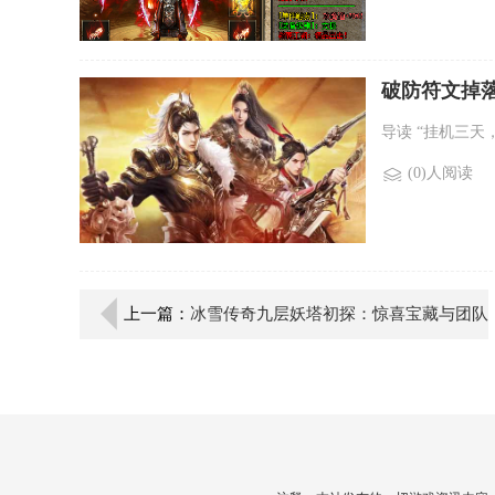
破防符文掉
导读 “挂机三天
(0)人阅读
上一篇：
冰雪传奇九层妖塔初探：惊喜宝藏与团队
收获