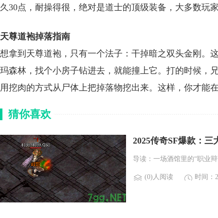
久30点，耐操得很，绝对是道士的顶级装备，大多数玩
天尊道袍掉落指南
想拿到天尊道袍，只有一个法子：干掉暗之双头金刚。这bo
玛森林，找个小房子钻进去，就能撞上它。打的时候，兄弟
用挖肉的方式从尸体上把掉落物挖出来。这样，你才能在
猜你喜欢
2025传奇SF爆款：
导读：一场酒馆里的“职业辩
(0)人阅读
时间：20