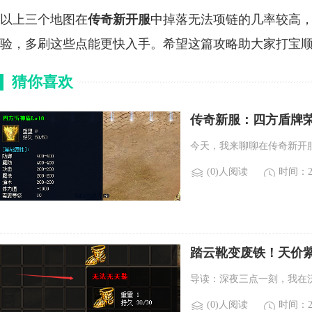
以上三个地图在
传奇新开服
中掉落无法项链的几率较高
验，多刷这些点能更快入手。希望这篇攻略助大家打宝
猜你喜欢
传奇新服：四方盾牌
今天，我来聊聊在传奇新开
(0)人阅读
时间：20
踏云靴变废铁！天价
导读：深夜三点一刻，我在
(0)人阅读
时间：20