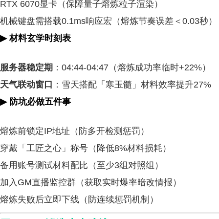
RTX 6070显卡（保障量子熔炼粒子渲染）
机械键盘需搭载0.1ms响应宏（熔炼节奏误差＜0.03秒）
▶
材料玄学时刻表
服务器稳定期
：04:44-04:47（熔炼成功率临时+22%）
天气联动窗口
：雪天搭配「寒玉髓」材料效率提升27%
▶
防坑必做五件事
熔炼前锁定IP地址（防多开检测惩罚）
穿戴「工匠之心」称号（降低8%材料损耗）
备用账号测试材料配比（至少3组对照组）
加入GM直播监控群（获取实时爆率暗改情报）
熔炼失败后立即下线（防连续惩罚机制）