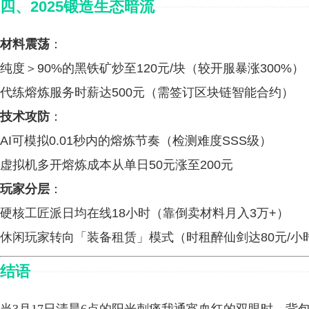
四、2025锻造生态暗流
材料震荡
：
纯度＞90%的黑铁矿炒至120元/块（较开服暴涨300%）
代练熔炼服务时薪达500元（需签订区块链智能合约）
技术攻防
：
AI可模拟0.01秒内的熔炼节奏（检测难度SSS级）
虚拟机多开熔炼成本从单日50元涨至200元
玩家分层
：
硬核工匠派日均在线18小时（靠倒卖材料月入3万+）
休闲玩家转向「装备租赁」模式（时租醉仙剑达80元/小
结语