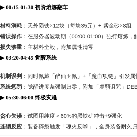
▶
00:15-01:30 初阶熔炼翻车
材料消耗
：天外陨铁×12块（每块35元）+ 紫金砂×8组
错误操作
：在服务器波动期（00:00-01:00）强行熔炼
损失惨重
：主材料全毁，附加属性清零
▶
03:20-04:45 觉醒系统
机制误判
：同时佩戴「醉仙玉佩」+「魔血项链」引发属
系统惩罚
：觉醒进度条强制归零，附加「虚弱诅咒」DEB
▶
05:30-06:00 终极灾难
贪心失误
：试图用纯度＜60%的黑铁矿冲击+9强化
连锁反应
：装备碎裂触发「魂火反噬」，全身装备耐久