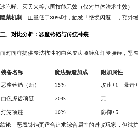
冰咆哮、灭天火等范围技能无效（仅对单体法术生效）
隐藏机制
：血量低于30%时，触发「绝境闪避」，额外增
三、对比分析：恶魔铃铛与传统神装
面对同样提供魔法抗性的白色虎齿项链和灯笼项链，恶
装备名称
魔法躲避加成
附加属性
恶魔铃铛（新）
15%
攻速+1、暴击+
白色虎齿项链
20%
无
灯笼项链
10%
防御+5
结论
：恶魔铃铛更适合追求综合属性的进攻玩家，但纯