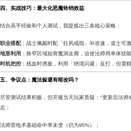
四、实战技巧：最大化恶魔铃铛效益
结合高手经验和个人测试，我提炼出三条核心策略：
职业搭配
：战士佩戴时配「狂风戒指」补攻速，道士可
地形利用
：狭窄区域如骨魔洞走廊，迫使法师用单体技
时机把控
：残血时诱敌，利用「绝境闪避」反打，但需
五、争议点：魔法躲避有暗改吗？
尽管测试结果积极，但开服当天玩家质疑：“更新后法师命
志：
法师雷电术基础命中率未变（仍为95%）；