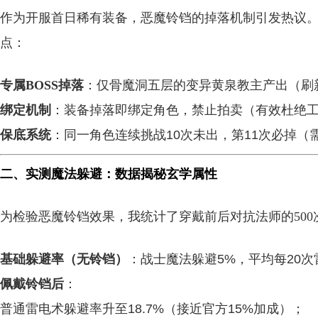
作为开服首日稀有装备，恶魔铃铛的掉落机制引发热议
点：
专属BOSS掉落
：仅骨魔洞五层的变异黄泉教主产出（刷新
绑定机制
：装备掉落即绑定角色，禁止拍卖（有效杜绝
保底系统
：同一角色连续挑战10次未出，第11次必掉（
二、实测魔法躲避：数据揭秘玄学属性
为检验恶魔铃铛效果，我统计了穿戴前后对抗法师的500
基础躲避率（无铃铛）
：战士魔法躲避5%，平均每20次
佩戴铃铛后
：
普通雷电术躲避率升至18.7%（接近官方15%加成）；