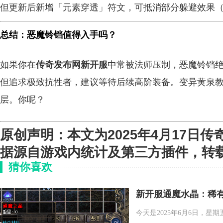
但更新后新增「元素穿透」符文，可抵消部分躲避效果
总结：恶魔铃铛值得入手吗？
如果你在
传奇发布网新开服
中常被法师压制，恶魔铃铛绝
但追求极致抗性者，建议等待后续高阶装备。变异黄泉教
层。你呢？
原创声明
：本文为2025年4月17日
传
据源自游戏内统计及第三方插件，转
猜你喜欢
新开服通魔水晶：稀
今天是2025年6月6日，