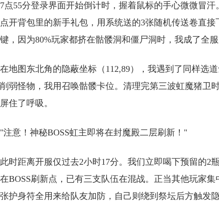
7点55分登录界面开始倒计时，握着鼠标的手心微微冒汗
点开背包里的新手礼包，用系统送的3张随机传送卷直接
键，因为80%玩家都挤在骷髅洞和僵尸洞时，我成了全服
在地图东北角的隐蔽坐标（112,89），我遇到了同样选
削弱怪物，我用召唤骷髅卡位。清理完第三波虹魔猪卫
屏住了呼吸。
"注意！神秘BOSS虹主即将在封魔殿二层刷新！"
此时距离开服仅过去2小时17分。我们立即喝下预留的
在BOSS刷新点，已有三支队伍在混战。正当其他玩家
张护身符全用来给队友加防，自己则绕到祭坛后方触发