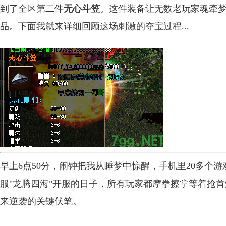
到了全区第二件
无心斗笠
。这件装备让无数老玩家魂牵
品。下面我就来详细回顾这场刺激的夺宝过程...
早上6点50分，闹钟把我从睡梦中惊醒，手机里20多个
服"龙腾四海"开服的日子，所有玩家都摩拳擦掌等着抢
来逆袭的关键伏笔。