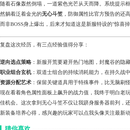
随着石像轰然倒塌，一道紫色光芒从天而降。系统提示
然躺着泛着金光的
无心斗笠
，防御属性比官方预告的还高
而非BOSS身上爆出，后来才知道这是新服特设的"惊喜掉
复盘这次经历，有三点经验值得分享：
逆向选点策略
：新服开荒要避开热门地图，封魔谷的隐
职业组合玄机
：双道士组合的持续消耗能力，在持久战
资源分配艺术
：保留关键道具用于特殊事件，比无脑刷
现在看着角色属性面板上飙升的战力值，我终于明白老玩
佳机会。这次拿到无心斗笠不仅让我跻身服务器前列，
新装备培养心得，感兴趣的玩家可以点我头像关注最新
猜你喜欢