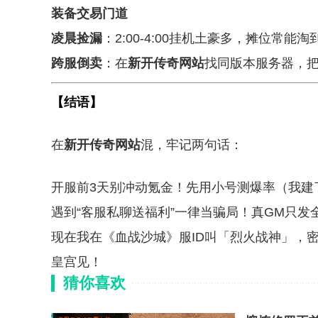
装备交易门道
凌晨捡漏
：2:00-4:00挂机土豪多，摊位常
跨服倒卖
：在
新开传奇网站
找同版本服务器，把
【结语】
在
新开传奇网站
混，牢记两句话：
开服前3天别冲动氪金！先用小号测爆率（我建
遇到“客服私聊送福利”一律当骗局！真GM只发
现在我在《血战沙城》服ID叫「烈火战神」，密
皇宫见！
猜你喜欢