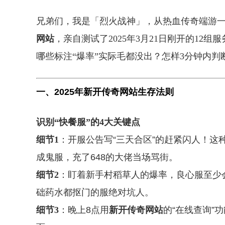
兄弟们，我是「烈火战神」，从热血传奇端游一
网站
，亲自测试了2025年3月21日刚开的1
哪些标注“爆率”实际毛都没出？怎样3分钟内
一、2025年
新开传奇网站
生存法则
识别“快餐服”的4大关键点
细节1
：开服公告写“三天合区”的赶紧闪人！这
成鬼服，充了648的大佬当场骂街。
细节2
：盯着新手村稻草人的爆率，良心服至少会
础药水都抠门的服绝对坑人。
细节3
：晚上8点用
新开传奇网站
的“在线查询”