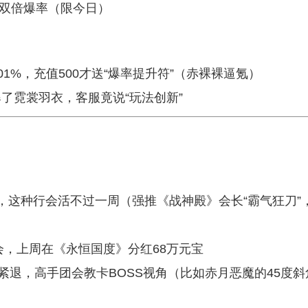
时双倍爆率（限今日）
01%，充值500才送“爆率提升符”（赤裸裸逼氪）
了霓裳羽衣，客服竟说“玩法创新”
，这种行会活不过一周（强推《战神殿》会长“霸气狂刀”
会，上周在《永恒国度》分红68万元宝
紧退，高手团会教卡BOSS视角（比如赤月恶魔的45度斜