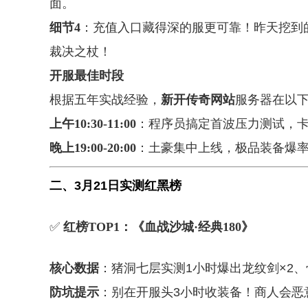
面。
细节4
：充值入口藏得深的服更可靠！昨天挖到
裁决之杖！
开服最佳时段
根据五年实战经验，
新开传奇网站
服务器在以
上午10:30-11:00
：程序员搞定首波压力测试，
晚上19:00-20:00
：土豪集中上线，极品装备爆率
二、3月21日实测红黑榜
✅
红榜TOP1：《血战沙城·经典180》
核心数据
：猪洞七层实测1小时爆出龙纹剑×2、
防坑提示
：别在开服头3小时收装备！商人会恶