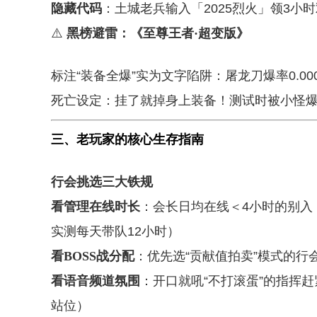
隐藏代码
：土城老兵输入「2025烈火」领3小
⚠️
黑榜避雷：《至尊王者·超变版》
标注“装备全爆”实为文字陷阱：屠龙刀爆率0.00
死亡设定：挂了就掉身上装备！测试时被小怪爆
三、老玩家的核心生存指南
行会挑选三大铁规
看管理在线时长
：会长日均在线＜4小时的别入
实测每天带队12小时）
看BOSS战分配
：优先选“贡献值拍卖”模式的行
看语音频道氛围
：开口就吼“不打滚蛋”的指挥赶
站位）