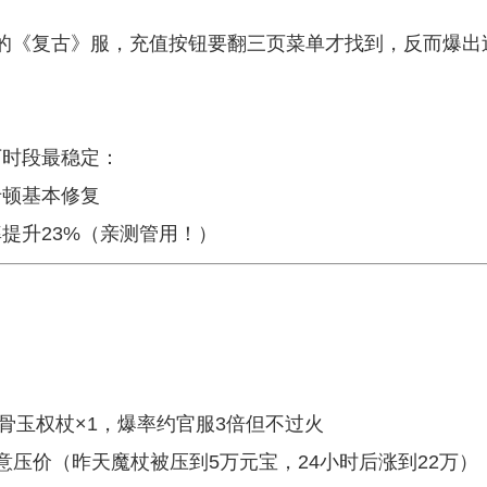
的《复古》服，充值按钮要翻三页菜单才找到，反而爆出
下时段最稳定：
卡顿基本修复
提升23%（亲测管用！）
骨玉权杖×1，爆率约官服3倍但不过火
意压价（昨天魔杖被压到5万元宝，24小时后涨到22万）