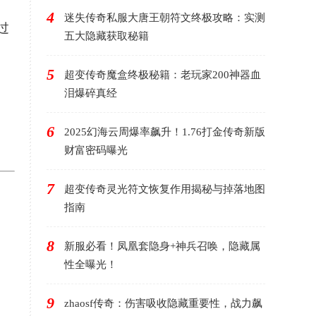
4
迷失传奇私服大唐王朝符文终极攻略：实测
过
五大隐藏获取秘籍
5
超变传奇魔盒终极秘籍：老玩家200神器血
泪爆碎真经
6
2025幻海云周爆率飙升！1.76打金传奇新版
财富密码曝光
7
超变传奇灵光符文恢复作用揭秘与掉落地图
指南
8
新服必看！凤凰套隐身+神兵召唤，隐藏属
性全曝光！
9
zhaosf传奇：伤害吸收隐藏重要性，战力飙