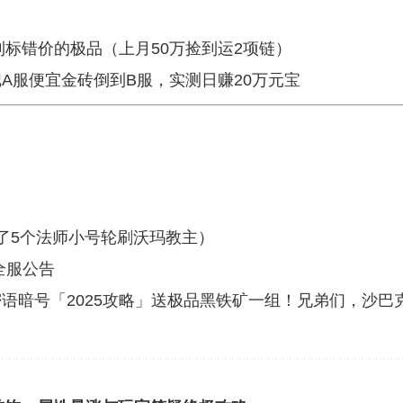
能淘到标错价的极品（上月50万捡到运2项链）
A服便宜金砖倒到B服，实测日赚20万元宝
了5个法师小号轮刷沃玛教主）
全服公告
语暗号「2025攻略」送极品黑铁矿一组！兄弟们，沙巴