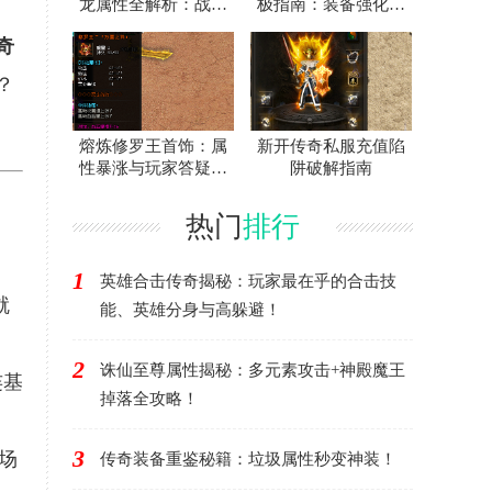
龙属性全解析：战士
极指南：装备强化作
神装爆率与地图攻略
用全解析
奇
？
熔炼修罗王首饰：属
新开传奇私服充值陷
性暴涨与玩家答疑终
阱破解指南
极攻略
热门
排行
1
英雄合击传奇揭秘：玩家最在乎的合击技
就
能、英雄分身与高躲避！
2
诛仙至尊属性揭秘：多元素攻击+神殿魔王
连基
掉落全攻略！
3
撑场
传奇装备重鉴秘籍：垃圾属性秒变神装！