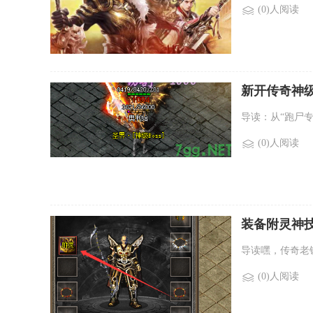
(0)人阅读
新开传奇神级
导读：从“跑尸专
(0)人阅读
装备附灵神技
卖点"攻击翻
导读嘿，传奇老
(0)人阅读