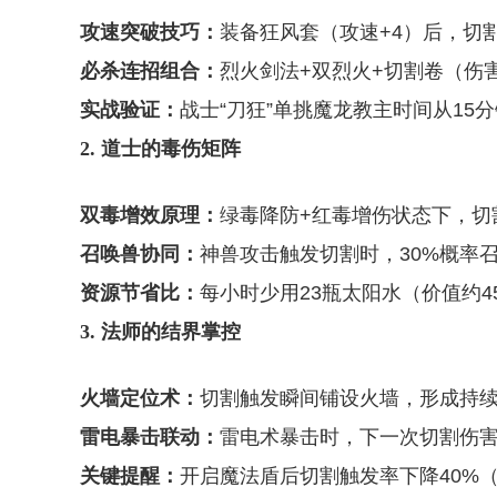
攻速突破技巧：
装备狂风套（攻速+4）后，切割
必杀连招组合：
烈火剑法+双烈火+切割卷（伤害
实战验证：
战士“刀狂”单挑魔龙教主时间从15分
2. 道士的毒伤矩阵
双毒增效原理：
绿毒降防+红毒增伤状态下，切割
召唤兽协同：
神兽攻击触发切割时，30%概率召
资源节省比：
每小时少用23瓶太阳水（价值约4
3. 法师的结界掌控
火墙定位术：
切割触发瞬间铺设火墙，形成持续1
雷电暴击联动：
雷电术暴击时，下一次切割伤
关键提醒：
开启魔法盾后切割触发率下降40%