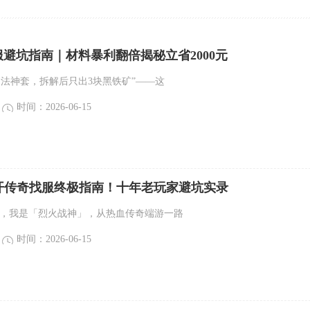
新服避坑指南｜材料暴利翻倍揭秘立省2000元
的法神套，拆解后只出3块黑铁矿”——这
时间：2026-06-15
.21新开传奇找服终极指南！十年老玩家避坑实录
们，我是「烈火战神」，从热血传奇端游一路
时间：2026-06-15