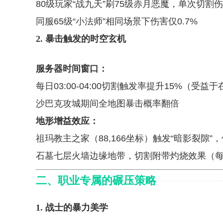
80级玩家“战九天”刷75级赤月恶魔，单次切割伤
同服65级“小法师”相同场景下伤害仅0.7%
2. 暴击触发的时空玄机
服务器时间窗口：
每日03:00-04:00切割触发率提升15%（受
沙巴克攻城期间全地图暴击概率翻倍
地形增益效应：
祖玛教主之家（88,166坐标）触发“暗影裂隙”，
石墓七层火墙边缘地带，切割附带灼烧效果（每秒
二、职业专属的碾压策略
1. 战士的暴力美学