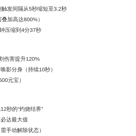
触发间隔从5秒缩短至3.2秒
叠加高达800%）
钟压缩到4分37秒
伤害提升120%
唤影分身（持续10秒）
500元宝）
2秒的“灼烧结界”
害必达最大值
（需手动解除状态）