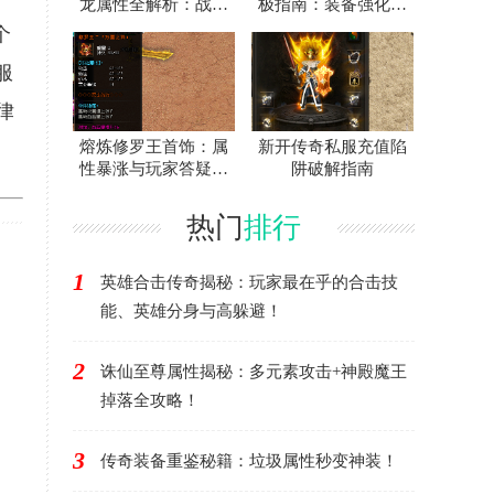
龙属性全解析：战士
极指南：装备强化作
神装爆率与地图攻略
用全解析
个
服
律
熔炼修罗王首饰：属
新开传奇私服充值陷
性暴涨与玩家答疑终
阱破解指南
极攻略
热门
排行
1
英雄合击传奇揭秘：玩家最在乎的合击技
能、英雄分身与高躲避！
2
诛仙至尊属性揭秘：多元素攻击+神殿魔王
掉落全攻略！
3
传奇装备重鉴秘籍：垃圾属性秒变神装！