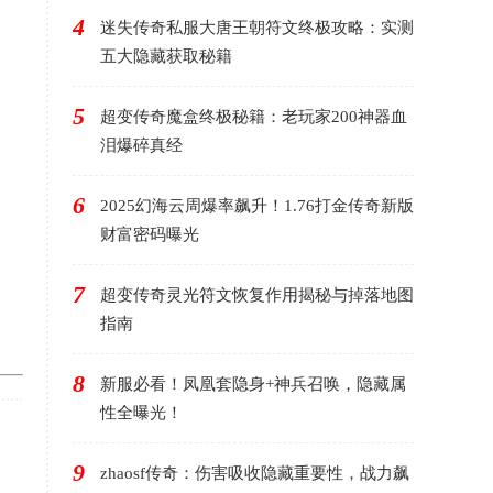
4
迷失传奇私服大唐王朝符文终极攻略：实测
五大隐藏获取秘籍
5
超变传奇魔盒终极秘籍：老玩家200神器血
泪爆碎真经
6
2025幻海云周爆率飙升！1.76打金传奇新版
财富密码曝光
7
超变传奇灵光符文恢复作用揭秘与掉落地图
指南
8
新服必看！凤凰套隐身+神兵召唤，隐藏属
性全曝光！
9
zhaosf传奇：伤害吸收隐藏重要性，战力飙