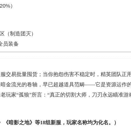
20%）
级区（制造团灭）
”全员装备
跨服交易批量囤货；当你抱怨伤害不稳定时，精英团队正
这张暗金流光的卷轴，早已超越道具范畴——它是资源运作
老玩家“孤狼”所言：“真正的切割大师，刀刃永远瞄准游
渊》《暗影之地》等18组新服，玩家名称均为化名。）