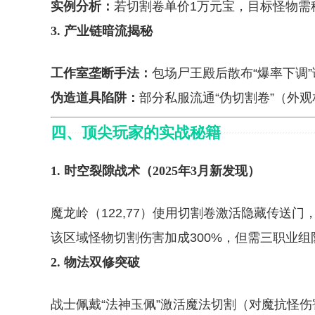
实例分析：
若切割卷单价1万元宝，目标怪物需
3. 产业链暗流揭秘
工作室垄断手法：
包场尸王殿后散布“爆率下调
伪造道具陷阱：
部分私服流通“伪切割卷”（外观
四、顶尖玩家的实战秘籍
1. 时空裂隙战术（2025年3月新发现）
魔龙岭（122,77）使用切割卷激活隐藏传送门
该区域怪物切割伤害加成300%，但需三职业组
2. 物法双修突破
战士佩戴“法神玉佩”激活魔法切割（对魔抗怪伤害