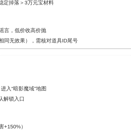
稳定掉落＞3万元宝材料
”谣言，低价收高价抛
相同无效果），需核对道具ID尾号
，进入“暗影魔域”地图
队解锁入口
+150%）