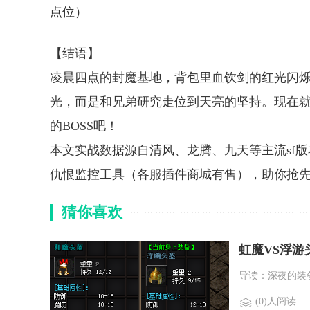
点位）
【结语】
凌晨四点的封魔基地，背包里血饮剑的红光闪烁
光，而是和兄弟研究走位到天亮的坚持。现在
的BOSS吧！
本文实战数据源自清风、龙腾、九天等主流sf版
仇恨监控工具（各服插件商城有售），助你抢
猜你喜欢
虹魔VS浮游
导读：深夜的装
(0)人阅读