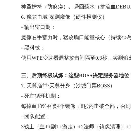
神圣护符（防麻痹）、瞬回药水（抗流血DEBU
6. 魔龙血域·深渊魔像（硬件检测仪）
- 输出窗口期：
魔像右手蓄力时，猛攻胸口能量核心（持续4.5
- 黑科技：
使用WPE变速器调整攻击间隔至0.3秒，实测
三、后期终极试炼：这些BOSS决定服务器地位
7. 天尊庙堂·天尊分身（沙城门票BOSS）
- 死亡循环机制：
每掉血10%召唤4个镜像，8秒内击破全部，否则
- 团队配置：
3战士（主T+副T+游走）+2法师（镜像清理