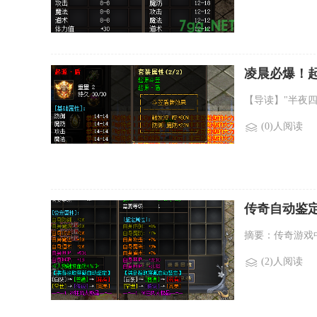
凌晨必爆！起
【导读】"半夜
(0)人阅读
传奇自动鉴定
摘要：传奇游戏
(2)人阅读