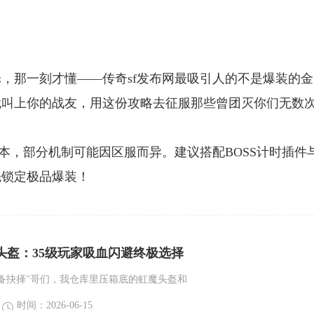
，那一刻才懂——传奇sf发布网最吸引人的不是爆装的金
就叫上你的战友，用这份攻略去征服那些曾团灭你们无数
本，部分机制可能因区服而异。建议搭配BOSS计时插件
先锁定极品爆装！
头盔：35级玩家吸血闪避终极选择
备抉择"哥们，我仓库里压箱底的虹魔头盔和
时间：2026-06-15