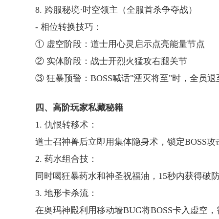
8. 跨服秘境·时空领主（全服首杀争夺战）
- 相位转换技巧：
① 虚空阶段：道士用心灵启示点亮能量节点
② 实体阶段：战士开烈火猛攻右腿关节
③ 狂暴预警：BOSS喊话"湮灭将至"时，全
四、高阶玩家私藏秘籍
1. 仇恨转移术：
道士召神兽后立即用集体隐身术，锁定BOSS攻
2. 药水组合技：
同时喝狂暴药水和神圣祝福油，15秒内获得破
3. 地形卡杀流：
在奥玛神殿利用移动墙BUG将BOSS卡入虚空，