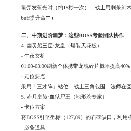
龟壳发蓝光时（约15秒一次），战士用刺杀剑
buff提升命中）
二、中期进阶噩梦：这些BOSS考验团队协作
4. 幽灵船三层·龙皇（爆装天花板）
- 午夜玄机：
01:00-03:00刷新个体携带龙魂碎片概率提高40%
- 走位要点：
采用「三才阵」站位，战士三角包围，法师在
5. 赤月皇陵·血狱尸王（地形杀专家）
- 卡位方案：
将BOSS引至坐标（127,89）的石碑缺口，利
- 必备道具：