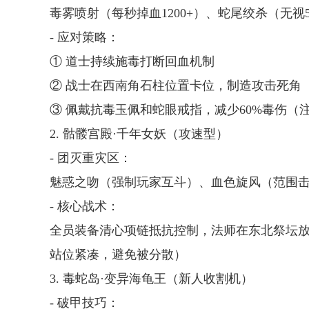
毒雾喷射（每秒掉血1200+）、蛇尾绞杀（无视
- 应对策略：
① 道士持续施毒打断回血机制
② 战士在西南角石柱位置卡位，制造攻击死角
③ 佩戴抗毒玉佩和蛇眼戒指，减少60%毒伤
2. 骷髅宫殿·千年女妖（攻速型）
- 团灭重灾区：
魅惑之吻（强制玩家互斗）、血色旋风（范围
- 核心战术：
全员装备清心项链抵抗控制，法师在东北祭坛放
站位紧凑，避免被分散）
3. 毒蛇岛·变异海龟王（新人收割机）
- 破甲技巧：