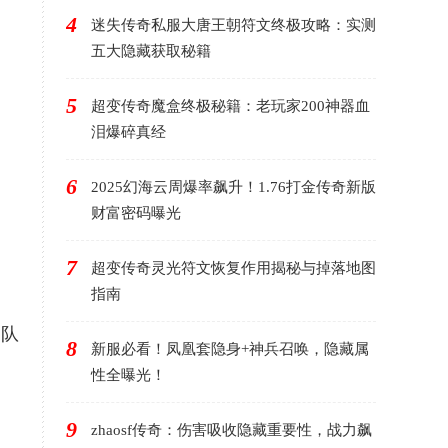
4
迷失传奇私服大唐王朝符文终极攻略：实测
五大隐藏获取秘籍
5
超变传奇魔盒终极秘籍：老玩家200神器血
泪爆碎真经
6
2025幻海云周爆率飙升！1.76打金传奇新版
财富密码曝光
7
超变传奇灵光符文恢复作用揭秘与掉落地图
指南
团队
8
新服必看！凤凰套隐身+神兵召唤，隐藏属
性全曝光！
9
zhaosf传奇：伤害吸收隐藏重要性，战力飙