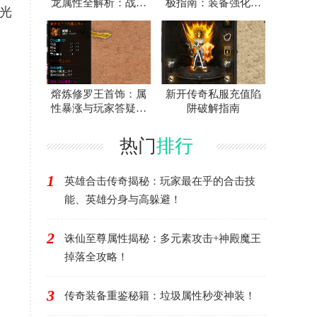
龙属性全解析：战士
极指南：装备强化作
光
神装爆率与地图攻略
用全解析
！
熔炼修罗王首饰：属
新开传奇私服充值陷
性暴涨与玩家答疑终
阱破解指南
极攻略
热门
排行
1
英雄合击传奇揭秘：玩家最在乎的合击技
能、英雄分身与高躲避！
2
诛仙至尊属性揭秘：多元素攻击+神殿魔王
掉落全攻略！
3
传奇装备重鉴秘籍：垃圾属性秒变神装！