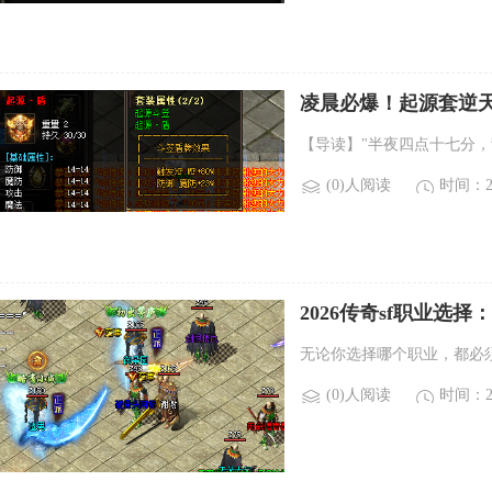
凌晨必爆！起源套逆天
【导读】"半夜四点十七分
(0)人阅读
时间：20
2026传奇sf职业选
无论你选择哪个职业，都必
(0)人阅读
时间：20