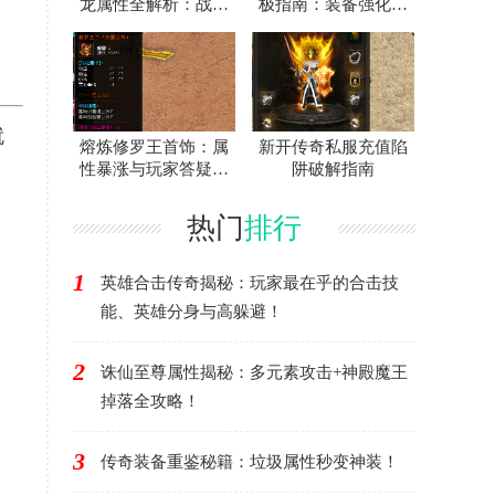
龙属性全解析：战士
极指南：装备强化作
神装爆率与地图攻略
用全解析
就
熔炼修罗王首饰：属
新开传奇私服充值陷
性暴涨与玩家答疑终
阱破解指南
极攻略
热门
排行
1
英雄合击传奇揭秘：玩家最在乎的合击技
能、英雄分身与高躲避！
2
诛仙至尊属性揭秘：多元素攻击+神殿魔王
掉落全攻略！
3
传奇装备重鉴秘籍：垃圾属性秒变神装！