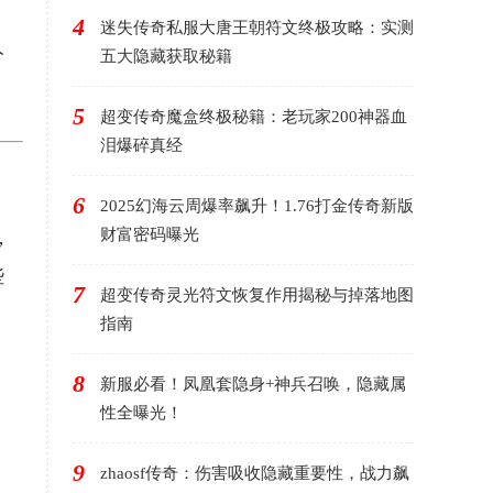
4
迷失传奇私服大唐王朝符文终极攻略：实测
分
五大隐藏获取秘籍
5
超变传奇魔盒终极秘籍：老玩家200神器血
泪爆碎真经
6
2025幻海云周爆率飙升！1.76打金传奇新版
财富密码曝光
，
些
7
超变传奇灵光符文恢复作用揭秘与掉落地图
指南
8
新服必看！凤凰套隐身+神兵召唤，隐藏属
性全曝光！
9
zhaosf传奇：伤害吸收隐藏重要性，战力飙