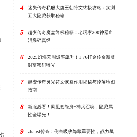
4
迷失传奇私服大唐王朝符文终极攻略：实测
五大隐藏获取秘籍
5
超变传奇魔盒终极秘籍：老玩家200神器血
御
泪爆碎真经
6
2025幻海云周爆率飙升！1.76打金传奇新版
财富密码曝光
7
超变传奇灵光符文恢复作用揭秘与掉落地图
速
指南
8
新服必看！凤凰套隐身+神兵召唤，隐藏属
性全曝光！
9
zhaosf传奇：伤害吸收隐藏重要性，战力飙
伤