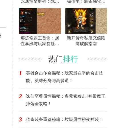
龙属性全解析：战士
极指南：装备强化作
。
神装爆率与地图攻略
用全解析
挑
熔炼修罗王首饰：属
新开传奇私服充值陷
性暴涨与玩家答疑终
阱破解指南
极攻略
热门
排行
1
英雄合击传奇揭秘：玩家最在乎的合击技
能、英雄分身与高躲避！
2
诛仙至尊属性揭秘：多元素攻击+神殿魔王
掉落全攻略！
3
传奇装备重鉴秘籍：垃圾属性秒变神装！