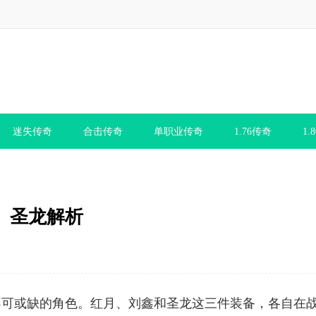
迷失传奇
合击传奇
单职业传奇
1.76传奇
1.
、圣龙解析
不可或缺的角色。红月、刘鑫和圣龙这三件装备，各自在