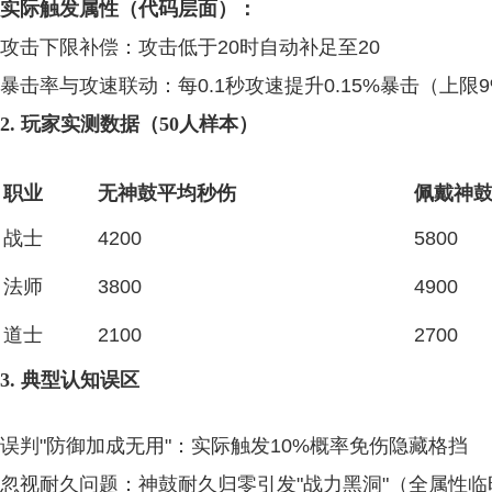
实际触发属性（代码层面）：
攻击下限补偿：攻击低于20时自动补足至20
暴击率与攻速联动：每0.1秒攻速提升0.15%暴击（上限
2. 玩家实测数据（50人样本）
职业
无神鼓平均秒伤
佩戴神
战士
4200
5800
法师
3800
4900
道士
2100
2700
3. 典型认知误区
误判"防御加成无用"：实际触发10%概率免伤隐藏格挡
忽视耐久问题：神鼓耐久归零引发"战力黑洞"（全属性临