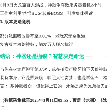
3月8日火龙窟百人混战，神鼓争夺致服务器宕机2小时
工作室利用"仇恨BUG"转移BOSS，引发集体投诉
3. 版本更迭危机
部分私服暗改爆率至0.01%，老玩家无奈退游
复古版本移除神鼓，触发万人联名抗议
结语：神器还是枷锁？智慧决定命运
当你在火龙窟蹲守第37次，或在拍卖行咬牙拍下天价神
装备本身。它是照妖镜，映照人性贪婪；也是试金石，检
言："戴神鼓者众，但配得上它的，永远是愿为兄弟挡刀
（数据采集截至2025年3月11日09:55，覆盖《龙渊