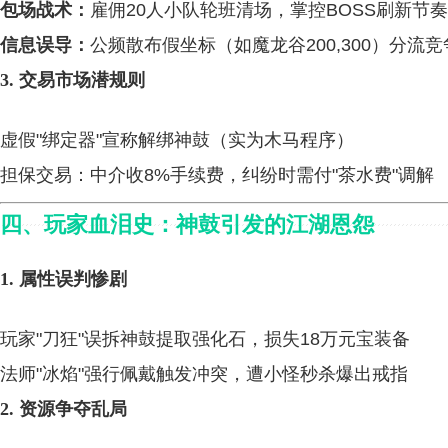
包场战术：
雇佣20人小队轮班清场，掌控BOSS刷新节奏
信息误导：
公频散布假坐标（如魔龙谷200,300）分流竞
3. 交易市场潜规则
虚假"绑定器"宣称解绑神鼓（实为木马程序）
担保交易：中介收8%手续费，纠纷时需付"茶水费"调解
四、玩家血泪史：神鼓引发的江湖恩怨
1. 属性误判惨剧
玩家"刀狂"误拆神鼓提取强化石，损失18万元宝装备
法师"冰焰"强行佩戴触发冲突，遭小怪秒杀爆出戒指
2. 资源争夺乱局