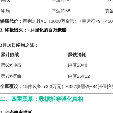
终局
幸运符×5
装
惨痛代价
：审判之杖×1（3000万金币）+幸运符×9（45
3. 终极毁灭：+14强化的百万豪赌
3月10日终局之战
：
累计败绩
黑铁消耗
第6次冲击
纯度20×8
第7次搏命
纯度25×12
全军覆没
：15件装备（2.3万元）+327块黑铁+84张保护
二、四重黑幕：数据拆穿强化真相
1. 动态概率猫腻