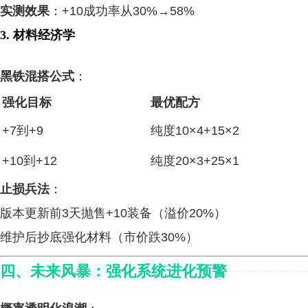
实测效果
：+10成功率从30%→58%
3. 材料经济学
黑铁混搭公式
：
强化目标
最优配方
+7到+9
纯度10×4+15×2
+10到+12
纯度20×3+25×1
止损兵法
：
版本更新前3天抛售+10装备（溢价20%）
维护后抄底强化材料（市价跌30%）
四、未来风暴：强化系统进化预警