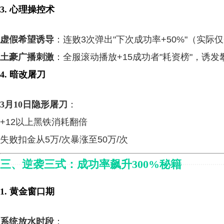
3. 心理操控术
虚假希望诱导
：连败3次弹出"下次成功率+50%"（实际仅
土豪广播刺激
：全服滚动播放+15成功者"耗资榜"，诱发
4. 暗改屠刀
3月10日隐形屠刀
：
+12以上黑铁消耗翻倍
失败扣金从5万/次暴涨至50万/次
三、逆袭三式：成功率飙升300%秘籍
1. 黄金窗口期
系统放水时段
：