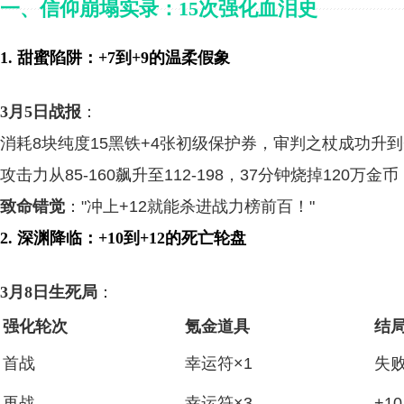
一、信仰崩塌实录：15次强化血泪史
1. 甜蜜陷阱：+7到+9的温柔假象
3月5日战报
：
消耗8块纯度15黑铁+4张初级保护券，审判之杖成功升到
攻击力从85-160飙升至112-198，37分钟烧掉120万金币
致命错觉
："冲上+12就能杀进战力榜前百！"
2. 深渊降临：+10到+12的死亡轮盘
3月8日生死局
：
强化轮次
氪金道具
结
首战
幸运符×1
失败
再战
幸运符×3
+1