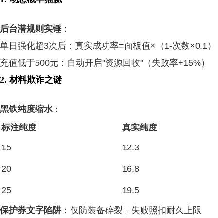
后台潜规则实锤
：
单日强化超3次后：真实成功率=面板值×（1-次数×0.1）
充值低于500元：自动开启"资源回收"（失败率+15%）
2. 材料欺诈之谜
黑铁纯度缩水
：
标注纯度
真实纯度
15
12.3
20
16.8
25
19.5
保护券文字陷阱
：仅防装备碎裂，失败照扣耐久上限