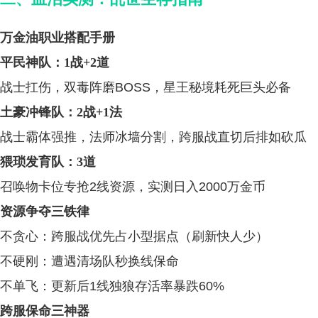
万金油职业搭配手册
平民神队：1战+2道
战士扛伤，双毒阵磨BOSS，星王秘境耗死巨头必备
土豪冲锋队：2战+1法
战士霸体强推，法师冰墙分割，跨服战直切后排如砍瓜
猥琐发育队：3道
召唤物卡位专抢2线资源，实测日入2000万金币
资源争夺三铁律
不贪心：跨服战优先占小型据点（刷新快人少）
不硬刚：遭遇清场队秒换线保命
不单飞：更新后1线独狼存活率暴跌60%
跨服保命三神器