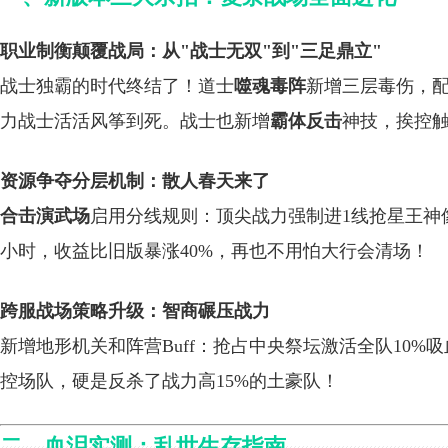
职业制衡颠覆战局：从"战士无双"到"三足鼎立"
战士独霸的时代终结了！道士
噬魂毒阵
新增三层毒伤，
力战士活活风筝到死。战士也新增
霸体反击
神技，挨控触
资源争夺分层机制：散人春天来了
合击演武场
启用分线规则：顶尖战力强制进1线抢星王神像
小时，收益比旧版暴涨40%，再也不用怕大行会清场！
跨服战场策略升级：智商碾压战力
新增地形机关和阵营Buff：抢占中央祭坛激活全队10%
控场队，硬是反杀了战力高15%的土豪队！
二、血泪实测：乱世生存指南