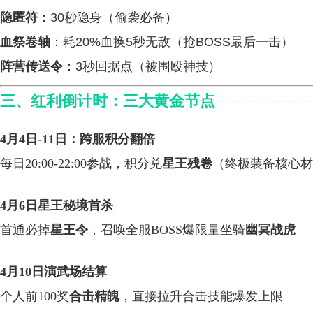
隐匿符
：30秒隐身（偷袭必备）
血祭卷轴
：耗20%血换5秒无敌（抢BOSS最后一击）
阵营传送令
：3秒回据点（被围殴神技）
三、红利倒计时：三大黄金节点
4月4日-11日：跨服积分翻倍
每日20:00-22:00参战，积分兑
星王残卷
（终极装备核心材
4月6日星王秘境首杀
首通必掉
星王令
，召唤全服BOSS爆限量坐骑
幽冥战虎
4月10日演武场结算
个人前100奖
合击精魄
，直接拉升合击技能爆发上限