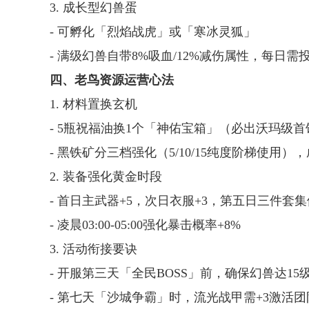
3. 成长型幻兽蛋
- 可孵化「烈焰战虎」或「寒冰灵狐」
- 满级幻兽自带8%吸血/12%减伤属性，每日需
四、老鸟资源运营心法
1. 材料置换玄机
- 5瓶祝福油换1个「神佑宝箱」（必出沃玛级
- 黑铁矿分三档强化（5/10/15纯度阶梯使用）
2. 装备强化黄金时段
- 首日主武器+5，次日衣服+3，第五日三件套
- 凌晨03:00-05:00强化暴击概率+8%
3. 活动衔接要诀
- 开服第三天「全民BOSS」前，确保幻兽达1
- 第七天「沙城争霸」时，流光战甲需+3激活