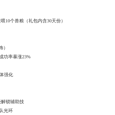
投喂10个兽粮（礼包内含30天份）
首饰）
，成功率暴涨23%
集体强化
5级解锁辅助技
团队光环