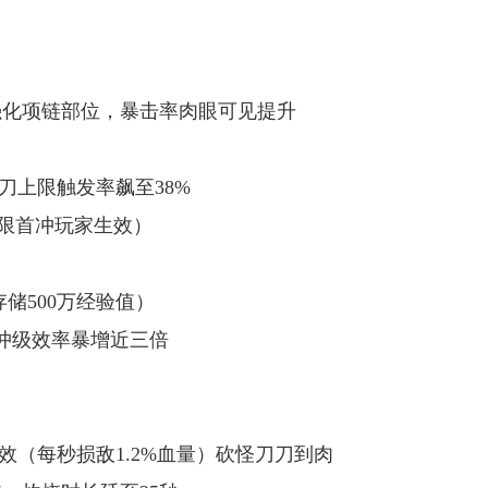
先强化项链部位，暴击率肉眼可见提升
刀刀上限触发率飙至38%
仅限首冲玩家生效）
存储500万经验值）
单日冲级效率暴增近三倍
"特效（每秒损敌1.2%血量）砍怪刀刀到肉