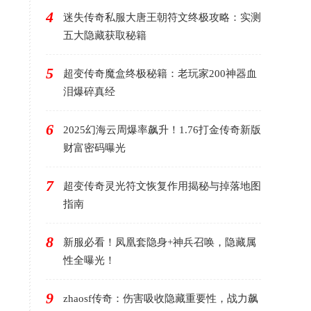
4
迷失传奇私服大唐王朝符文终极攻略：实测
五大隐藏获取秘籍
5
超变传奇魔盒终极秘籍：老玩家200神器血
泪爆碎真经
6
2025幻海云周爆率飙升！1.76打金传奇新版
财富密码曝光
7
超变传奇灵光符文恢复作用揭秘与掉落地图
指南
8
新服必看！凤凰套隐身+神兵召唤，隐藏属
性全曝光！
9
zhaosf传奇：伤害吸收隐藏重要性，战力飙