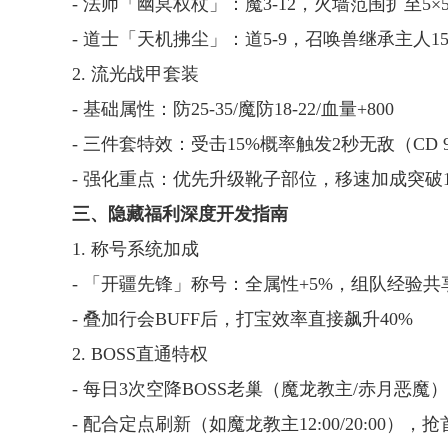
- 法师「幽冥权杖」：魔3-12，火墙范围扩至5
- 道士「天机拂尘」：道5-9，召唤兽继承主人1
2. 流光战甲套装
- 基础属性：防25-35/魔防18-22/血量+800
- 三件套特效：受击15%概率触发2秒无敌（CD 
- 强化重点：优先升级靴子部位，移速加成突破
三、隐藏福利深度开发指南
1. 称号系统加成
- 「开疆先锋」称号：全属性+5%，组队经验共享
- 叠加行会BUFF后，打宝效率直接飙升40%
2. BOSS直通特权
- 每日3次空降BOSS老巢（魔龙教主/赤月恶魔
- 配合定点刷新（如魔龙教主12:00/20:00）