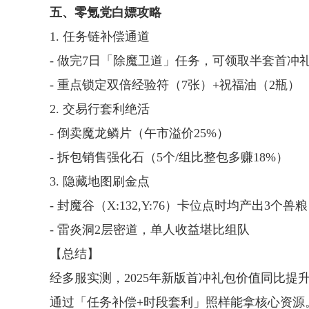
五、零氪党白嫖攻略
1. 任务链补偿通道
- 做完7日「除魔卫道」任务，可领取半套首冲
- 重点锁定双倍经验符（7张）+祝福油（2瓶）
2. 交易行套利绝活
- 倒卖魔龙鳞片（午市溢价25%）
- 拆包销售强化石（5个/组比整包多赚18%）
3. 隐藏地图刷金点
- 封魔谷（X:132,Y:76）卡位点时均产出3个兽
- 雷炎洞2层密道，单人收益堪比组队
【总结】
经多服实测，2025年新版首冲礼包价值同比提
通过「任务补偿+时段套利」照样能拿核心资源