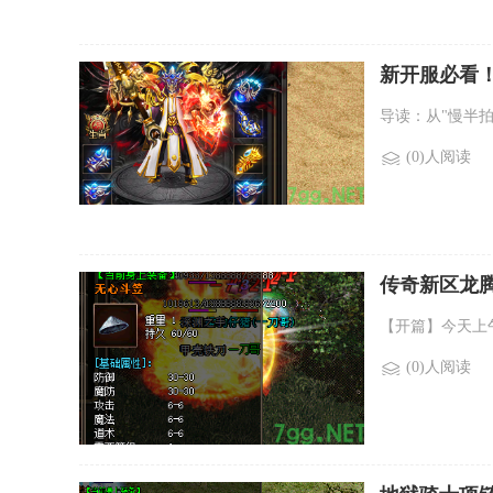
新开服必看
导读：从"慢半拍
(0)人阅读
传奇新区龙
【开篇】今天上
(0)人阅读