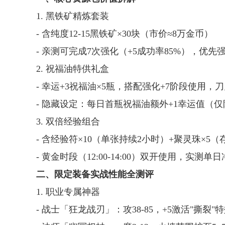
1. 黑铁矿精炼套装
- 含纯度12-15黑铁矿×30块（市价≈8万金币）
- 亲测可完成7次强化（+5成功率85%），优
2. 祝福油特供礼盒
- 幸运+3祝福油×5瓶，搭配强化+7阶段使用，
- 隐藏设定：每日首瓶祝福油额外+1幸运值（
3. 双倍经验组合
- 含经验符×10（单张持续2小时）+聚灵珠×5（
- 黄金时段（12:00-14:00）双开使用，实测
二、限定装备实战性能全测评
1. 职业专属神器
- 战士「狂龙战刃」：攻38-85，+5激活"撕裂