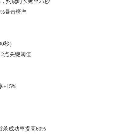
×5，灼烧时长延至25秒
5%暴击概率
90秒）
12点关键阈值
+15%
）
，抢首杀成功率提高60%