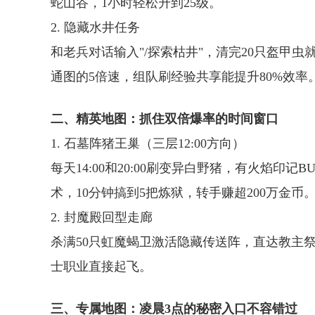
蛇山谷，1小时轻松升到25级。
2. 隐藏水井任务
和老兵对话输入"/探索枯井"，清完20只盔甲
通图的5倍速，组队刷经验共享能提升80%效率
二、精英地图：抓住双倍爆率的时间窗口
1. 石墓阵猪王巢（三层12:00方向）
每天14:00和20:00刷变异白野猪，有火焰印记
术，10分钟搞到5把炼狱，转手赚超200万金币
2. 封魔殿回型走廊
杀满50只虹魔蝎卫激活隐藏传送阵，直达教主
士职业直接起飞。
三、专属地图：凌晨3点的秘密入口不容错过