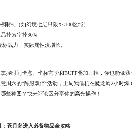
坐标限制（如幻境七层只限X≤100区域）
极品掉落率掉30%
服常虚标战力，实际属性没增长。
掌握时间卡点、坐标玄学和BUFF叠加三招，你也能像我
意周六的"跨服双倍"活动，上周我借机在魔龙岭2小时爆
过哪些神图？快来评论区分享你的高光操作！
服：苍月岛进入必备物品全攻略