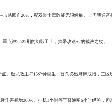
性——击杀回血20%，配双道士毒阵能无限续航。上周我通宵
。重点蹲22:22刷的幻影卫士，掉带攻速+2的裁决之杖。
）刷新点。魔龙教主每15分钟重生，首杀必出麻痹戒指，二区
伤害暴增300%。挂机1小时等于普通图6小时经验，但