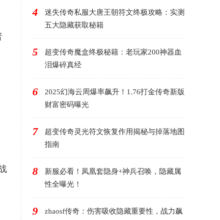
4
迷失传奇私服大唐王朝符文终极攻略：实测
五大隐藏获取秘籍
普
5
超变传奇魔盒终极秘籍：老玩家200神器血
泪爆碎真经
6
2025幻海云周爆率飙升！1.76打金传奇新版
财富密码曝光
7
超变传奇灵光符文恢复作用揭秘与掉落地图
指南
战
8
新服必看！凤凰套隐身+神兵召唤，隐藏属
性全曝光！
9
zhaosf传奇：伤害吸收隐藏重要性，战力飙