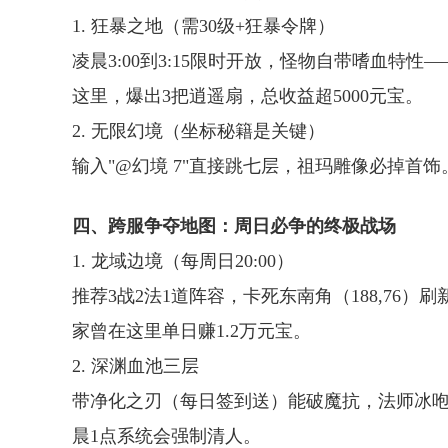
1. 狂暴之地（需30级+狂暴令牌）
凌晨3:00到3:15限时开放，怪物自带嗜血特
这里，爆出3把逍遥扇，总收益超5000元宝。
2. 无限幻境（坐标秘籍是关键）
输入"@幻境 7"直接跳七层，祖玛雕像必掉首饰
四、跨服争夺地图：周日必争的终极战场
1. 龙域边境（每周日20:00）
推荐3战2法1道阵容，卡死东南角（188,76
家曾在这里单日赚1.2万元宝。
2. 深渊血池三层
带净化之刃（每日签到送）能破魔抗，法师冰咆哮
晨1点系统会强制清人。