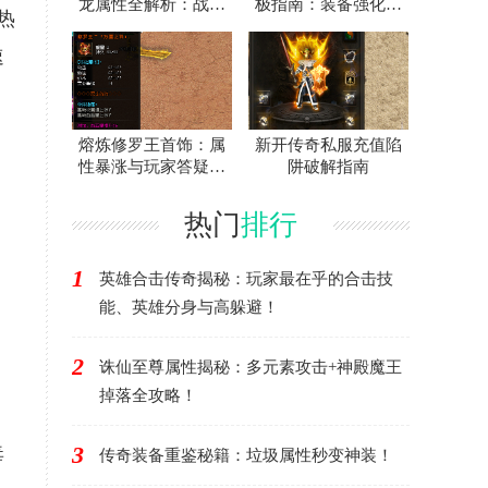
龙属性全解析：战士
极指南：装备强化作
热
神装爆率与地图攻略
用全解析
速
熔炼修罗王首饰：属
新开传奇私服充值陷
性暴涨与玩家答疑终
阱破解指南
极攻略
热门
排行
1
英雄合击传奇揭秘：玩家最在乎的合击技
能、英雄分身与高躲避！
2
诛仙至尊属性揭秘：多元素攻击+神殿魔王
掉落全攻略！
3
毒
传奇装备重鉴秘籍：垃圾属性秒变神装！