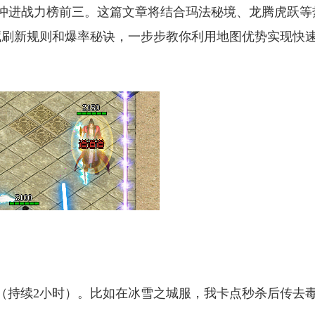
冲进战力榜前三。这篇文章将结合玛法秘境、龙腾虎跃等
藏刷新规则和爆率秘诀，一步步教你利用地图优势实现快
轴（持续2小时）。比如在冰雪之城服，我卡点秒杀后传去