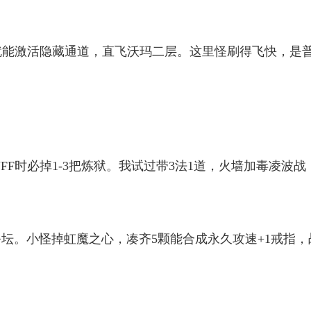
虫就能激活隐藏通道，直飞沃玛二层。这里怪刷得飞快，是
。
BUFF时必掉1-3把炼狱。我试过带3法1道，火墙加毒凌波战
。
祭坛。小怪掉虹魔之心，凑齐5颗能合成永久攻速+1戒指，