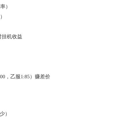
概率）
标）
小时挂机收益
0，乙服1:85）赚差价
控少）