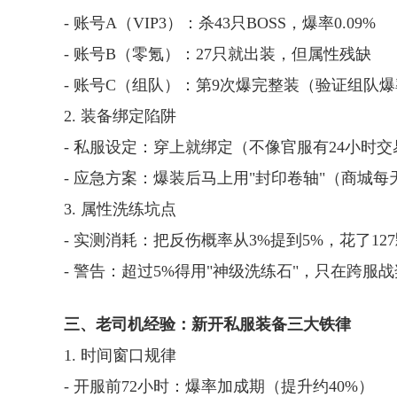
- 账号A（VIP3）：杀43只BOSS，爆率0.09%
- 账号B（零氪）：27只就出装，但属性残缺
- 账号C（组队）：第9次爆完整装（验证组队
2. 装备绑定陷阱
- 私服设定：穿上就绑定（不像官服有24小时交
- 应急方案：爆装后马上用"封印卷轴"（商城每
3. 属性洗练坑点
- 实测消耗：把反伤概率从3%提到5%，花了12
- 警告：超过5%得用"神级洗练石"，只在跨服
三、老司机经验：新开私服装备三大铁律
1. 时间窗口规律
- 开服前72小时：爆率加成期（提升约40%）