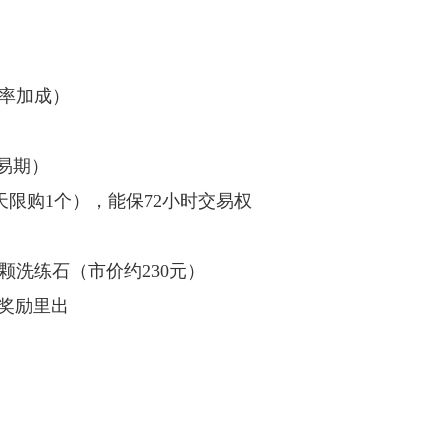
爆率加成）
易期）
天限购1个），能保72小时交易权
7颗洗练石（市价约230元）
战奖励里出