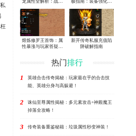
龙属性全解析：战士
极指南：装备强化作
开私
神装爆率与地图攻略
用全解析
揭
冤枉
熔炼修罗王首饰：属
新开传奇私服充值陷
性暴涨与玩家答疑终
阱破解指南
极攻略
热门
排行
1
英雄合击传奇揭秘：玩家最在乎的合击技
能、英雄分身与高躲避！
2
诛仙至尊属性揭秘：多元素攻击+神殿魔王
掉落全攻略！
3
传奇装备重鉴秘籍：垃圾属性秒变神装！