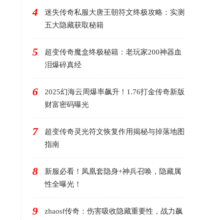
4
迷失传奇私服大唐王朝符文终极攻略：实测
五大隐藏获取秘籍
5
超变传奇魔盒终极秘籍：老玩家200神器血
泪爆碎真经
6
2025幻海云周爆率飙升！1.76打金传奇新版
财富密码曝光
7
超变传奇灵光符文恢复作用揭秘与掉落地图
指南
8
新服必看！凤凰套隐身+神兵召唤，隐藏属
性全曝光！
9
zhaosf传奇：伤害吸收隐藏重要性，战力飙