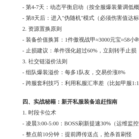
- 第4-7天：动态平衡启动（按全服爆装量调低
- 第8天后：进入"伪随机"模式（必须伤害值达
2. 资源置换原则
- 装备价值换算：1件傲视战甲≈3000元宝≈58
- 止损建议：单件强化超过60%，立刻转手止损
3. 社交链溢价法则
- 组队爆装溢价：每多1队友，交易价涨8%
- 跨服套利技巧：利用私服汇率差（比如甲服1:10
四、实战秘籍：新开私服装备追赶指南
1. 时段卡位术
- 凌晨3:00-5:00：BOSS刷新提速30%（运维监
- 整点前10分钟：提前蹲传送点，抢杀首刷怪