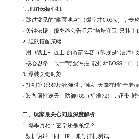
1. 地图选择心机
- 跳过常见的"幽冥地宫"（爆率才0.03%），专
- 关键依据：服务器公告显示"祭坛守卫"只挂了1
2. 组队搭配策略
- 用"3战士+1道士"的奇葩阵容（常规是2法师1
- 核心思路：战士"野蛮冲撞"能打断BOSS回
3. 爆装关键时刻
- 打到第9只祭坛统领时，触发"天降祥瑞"全屏
- 装备属性逆天：防御+85（标准72），还带"
二、玩家最关心问题深度解析
1. 爆率真相：玄学还是系统？
- 数据说话：同一IP三账号挂机测试