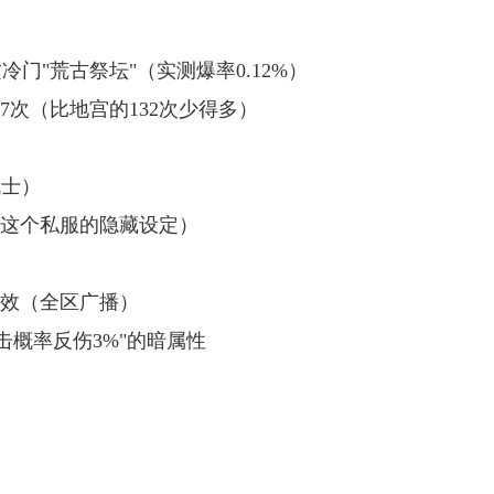
攻冷门"荒古祭坛"（实测爆率0.12%）
7次（比地宫的132次少得多）
战士）
血（这个私服的隐藏设定）
特效（全区广播）
被击概率反伤3%"的暗属性