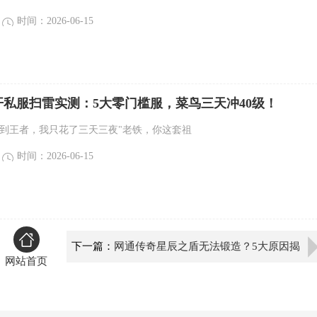
时间：2026-06-15
新开私服扫雷实测：5大零门槛服，菜鸟三天冲40级！
鸟到王者，我只花了三天三夜"老铁，你这套祖
时间：2026-06-15
下一篇：
网通传奇星辰之盾无法锻造？5大原因揭
网站首页
秘！